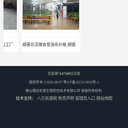
顺德北活镇食堂消杀价格 顺德消杀
三水区白坭镇食堂消杀价格 狮山工厂灭鼠云
您是第
7147569
位访客
版权所有 ©2026-08-07
粤ICP备2023153059号-2
佛山儒创有害生物防控技术有限公司
保留所有权利.
技术支持：
八方资源网
免责声明
管理员入口
网站地图
佛山更合镇食堂消杀公司电话 南海消杀
江海食堂消杀公司电话 中新工厂灭鼠