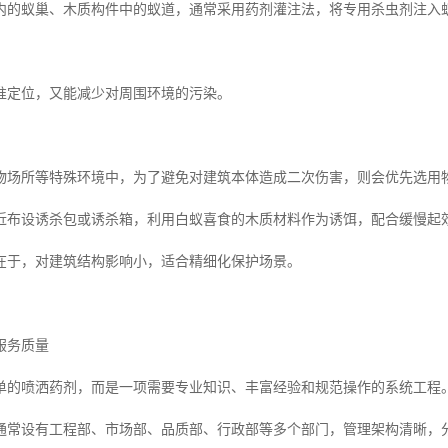
内的蚁巢、木质构件中的蚁道，通常采用药剂灌注法，将专用杀虫剂注入
。
准定位，又能减少对周围环境的污染。
物场所等特殊环境中，为了避免对建筑本体造成二次伤害，则会优先选用
近布设诱杀包或诱杀箱，利用白蚁喜食的木质材料作为诱饵，配合缓慢起
在于，对建筑结构影响小，适合精细化保护场景。
服务质量
单的喷洒药剂，而是一项需要专业知识、丰富经验和规范操作的系统工程
通常设有工程部、市场部、品质部、行政部等多个部门，管理架构清晰，