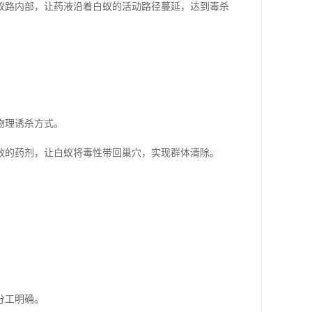
蚁路内部，让药液沿着白蚁的活动路径蔓延，达到毒杀
物理诱杀方式。
效的药剂，让白蚁将毒性带回巢穴，实现群体清除。
。
分工明确。