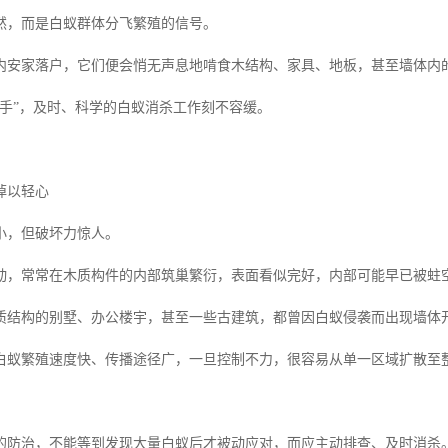
然，而是白蚁群体分飞繁殖的信号。
内安家落户，它们便会悄无声息地啃食木结构、家具、地板，甚至墙体内
杀手”，及时、科学的白蚁消杀工作刻不容缓。
掉以轻心
小，但破坏力惊人。
动，常常在木质构件的内部筑巢繁衍，表面看似完好，内部可能早已被蛀
质结构的别墅、办公楼宇，甚至一些古建筑，都曾因白蚁侵袭而出现墙体
白蚁繁殖速度快、传播途径广，一旦控制不力，很容易从单一区域扩散至
的防治，不能等到发现大量白蚁后才被动应对，而应主动排查、及时消杀