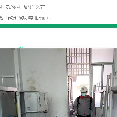
司：守护家园，远离白蚁侵害
暖，白蚁分飞的高峰期悄然而至。