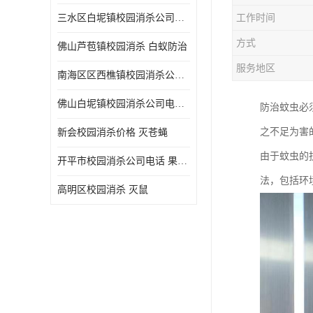
三水区白坭镇校园消杀公司电话 消杀记录表
工作时间
方式
佛山芦苞镇校园消杀 白蚁防治
服务地区
南海区区西樵镇校园消杀公司 害虫防治
佛山白坭镇校园消杀公司电话 除四害
防治蚊虫必
之不足为害
新会校园消杀价格 灭苍蝇
由于蚊虫的
开平市校园消杀公司电话 果蝇防治
法，包括环
高明区校园消杀 灭鼠