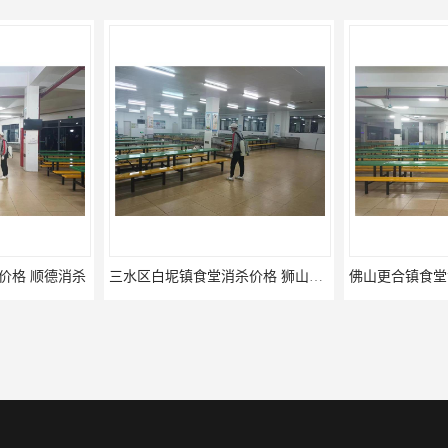
价格 顺德消杀
三水区白坭镇食堂消杀价格 狮山工厂灭鼠云