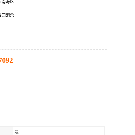
市南海区
校园消杀
7092
是