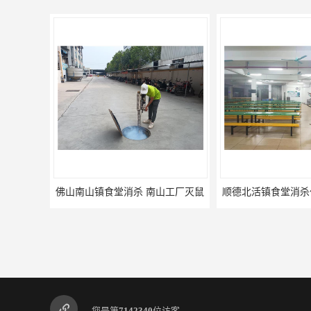
佛山南山镇食堂消杀 南山工厂灭鼠
顺德北活镇食堂消杀
您是第
7142340
位访客