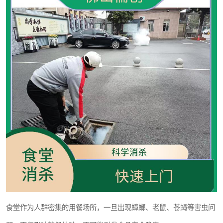
食堂作为人群密集的用餐场所，一旦出现蟑螂、老鼠、苍蝇等害虫问