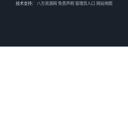
技术支持：
八方资源网
免责声明
管理员入口
网站地图
三水区白坭镇食堂消杀价格 狮山工厂灭鼠云
佛山更合镇食堂消杀公司电话 南海消杀
江海食堂消杀公司电话 中新工厂灭鼠
咸宁白蚁防治公司_卫宁白蚁防治所_咸宁灭白蚁公司