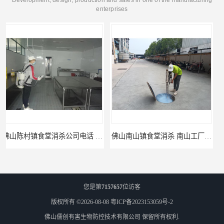
Development, design, production and sales in one of the manufacturing
enterprises
佛山南山镇食堂消杀 南山工厂灭鼠
顺德北活镇食堂消杀价格 顺德消杀
您是第
7157657
位访客
版权所有 ©2026-08-08
粤ICP备2023153059号-2
佛山儒创有害生物防控技术有限公司
保留所有权利.