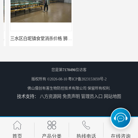
三水区白坭镇食堂消杀价格 狮山工厂灭鼠云
佛山更合镇食堂消杀公司电话 南海消杀
您是第
7170496
位访客
版权所有 ©2026-08-10
粤ICP备2023153059号-2
佛山儒创有害生物防控技术有限公司
保留所有权利.
技术支持：
八方资源网
免责声明
管理员入口
网站地图
江海食堂消杀公司电话 中新工厂灭鼠
咸宁白蚁防治公司_卫宁白蚁防治所_咸宁灭白蚁公司
首页
产品分类
热线电话
在线咨询