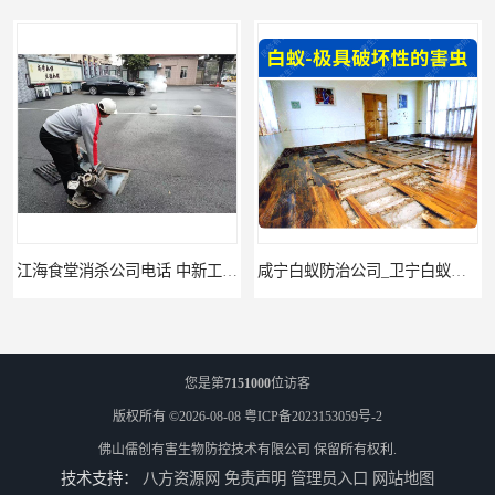
江海食堂消杀公司电话 中新工厂灭鼠
咸宁白蚁防治公司_卫宁白蚁防治所_咸宁灭白蚁公司
您是第
7151000
位访客
版权所有 ©2026-08-08
粤ICP备2023153059号-2
佛山儒创有害生物防控技术有限公司
保留所有权利.
技术支持：
八方资源网
免责声明
管理员入口
网站地图