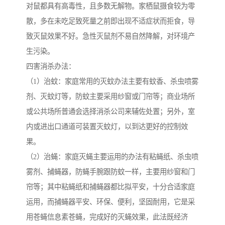
对鼠都具有高毒性，且多数无解物。家栖鼠摄食较为零
散，多在未吃足致死量之前即出现不适症状而拒食，导
致灭鼠效果不好。急性灭鼠剂不易自然降解，对环境产
生污染。
四害消杀办法：
（1）治蚊：家庭常用的灭蚊办法主要有蚊香、杀虫喷雾
剂、灭蚊灯等，防蚊主要采用纱窗或门帘等；商业场所
或公共场所普通会选择消杀公司来辅佐处置；另外，室
内或进出口通道可装置灭蚊灯，以到达更好的控制效
果。
（2）治蝇：家庭灭蝇主要运用的办法有粘蝇纸、杀虫喷
雾剂、捕蝇器，防蝇手腕跟防蚊一样，主要用纱窗和门
帘等；其中粘蝇纸和捕蝇器都比拟平安，十分合适家庭
运用，而捕蝇器平安、环保、便利，坚固耐用，它是采
用苍蝇信息素苍蝇，完成好的灭蝇效果，此法既经济