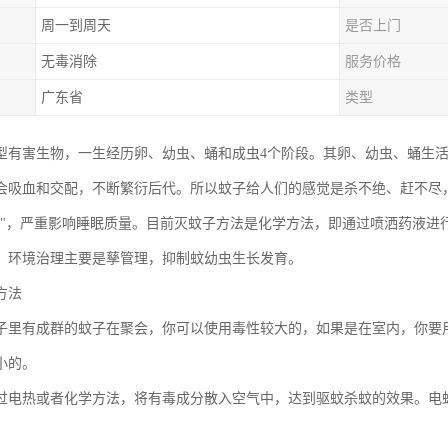
周一到周天
是否上门
无毒消除
服务价格
广东省
类型
型有害生物，一生经历卵、幼虫、蛹和成虫4个阶段。其卵、幼虫、蛹生
会吸血和交配，不断繁衍后代。所以蚊子给人们的感觉是杀不绝、赶不尽
声"，严重影响睡眠质量。目前灭蚊子方法是化学方法，即通过喷洒药液进
，环境治理主要是孳管理，抑制蚊幼虫生长发育。
方法
子里有成群的蚊子在聚会，你可以使用毒性较大的，如果是在室内，你要
小的。
过电热或者化学方法，将有毒成分散入空气中，达到驱蚊杀蚊的效果。电