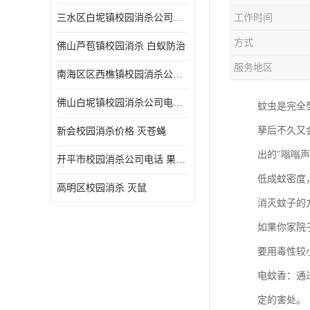
三水区白坭镇校园消杀公司电话 消杀记录表
工作时间
方式
佛山芦苞镇校园消杀 白蚁防治
服务地区
南海区区西樵镇校园消杀公司 害虫防治
佛山白坭镇校园消杀公司电话 除四害
蚊虫是完全
孳后不久又
新会校园消杀价格 灭苍蝇
出的"嗡嗡
开平市校园消杀公司电话 果蝇防治
低成蚊密度
高明区校园消杀 灭鼠
消灭蚊子的
如果你家院
要用毒性较
电蚊香：通
定的害处。