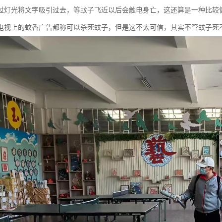
过灯光将文字吸引过去，等蚊子飞近以后会触电身亡，这还算是一种比较
电视上的蚊香广告都称可以杀死蚊子，但是这不太可信，其实不管蚊子死