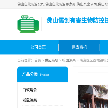
佛山儒创有害生物防控
公司首页
供应商机
当前位置：
首页
>
供应商机
>
校园消杀
> 南海区区西樵镇校
产品分类
Product
白蚁消杀
老鼠消杀