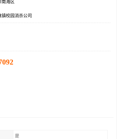
市南海区
樵镇校园消杀公司
7092
是