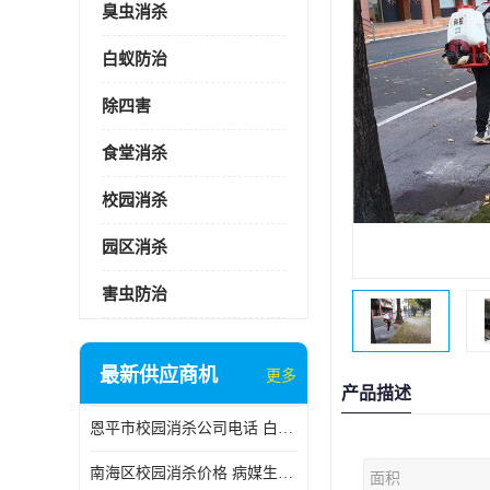
臭虫消杀
白蚁防治
除四害
食堂消杀
校园消杀
园区消杀
害虫防治
最新供应商机
更多
产品描述
恩平市校园消杀公司电话 白蚁工程
南海区校园消杀价格 病媒生物防治
面积