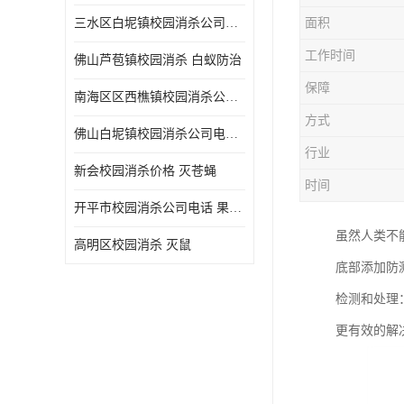
三水区白坭镇校园消杀公司电话 消杀记录表
面积
工作时间
佛山芦苞镇校园消杀 白蚁防治
保障
南海区区西樵镇校园消杀公司 害虫防治
方式
佛山白坭镇校园消杀公司电话 除四害
行业
新会校园消杀价格 灭苍蝇
时间
开平市校园消杀公司电话 果蝇防治
虽然人类不
高明区校园消杀 灭鼠
底部添加防
检测和处理
更有效的解