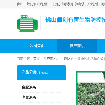
佛山儒创有害生物防控
公司首页
供应商机
当前位置：
首页
>
供应商机
>
白蚁防治
> 顺德区北活镇白蚁
产品分类
Product
白蚁消杀
老鼠消杀