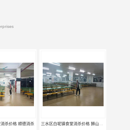
erprises
三水区白坭镇食堂消杀价格 狮山工厂灭鼠云
佛山更合镇食堂消杀公司电话 南海消杀