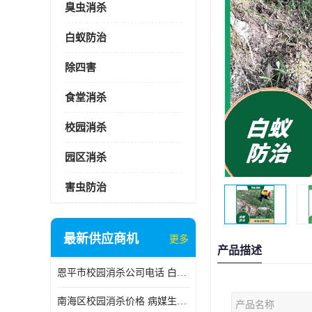
臭虫消杀
白蚁防治
除四害
食堂消杀
校园消杀
园区消杀
害虫防治
最新供应商机
更多
产品描述
恩平市校园消杀公司电话 白蚁工程
南海区校园消杀价格 病媒生物防治
产品名称