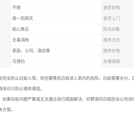
不限
是否定制
周一到周天
是否上门
贴心售后
防治对象
无毒消除
服务方式
家庭、公司、酒店等
服务价格
可预约
办理周期
能完全防止白蚁入侵，但也要降低白蚁进入室内的风险，白蚁需要水分，
溅块可以防止墙体潮湿。
：如果白蚁问题严重或无法通过自行措施解决，好聘请的白蚁防治公司进
决方案。