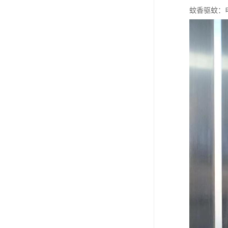
蚊香驱蚊：