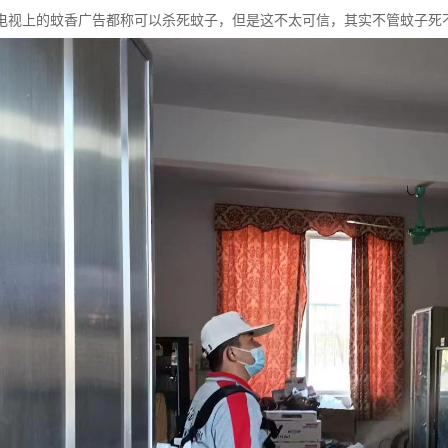
电视上的蚊香广告都称可以杀死蚊子，但是这不太可信，其实不管蚊子死