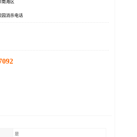
市南海区
校园消杀电话
7092
是