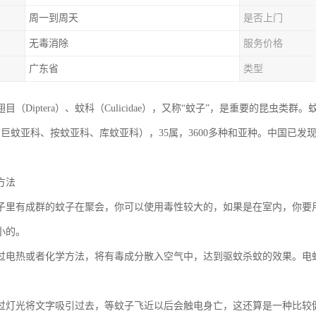
周一到周天
是否上门
无毒消除
服务价格
广东省
类型
目（Diptera）、蚊科（Culicidae），又称“蚊子”，是重要的昆虫
（巨蚊亚科、按蚊亚科、库蚊亚科），35属，3600多种和亚种。中国已发
方法
子里有成群的蚊子在聚会，你可以使用毒性较大的，如果是在室内，你要
小的。
过电热或者化学方法，将有毒成分散入空气中，达到驱蚊杀蚊的效果。电
过灯光将文字吸引过去，等蚊子飞近以后会触电身亡，这还算是一种比较