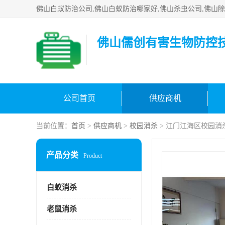
佛山儒创有害生物防控
公司首页
供应商机
当前位置：
首页
>
供应商机
>
校园消杀
> 江门江海区校园消
产品分类
Product
白蚁消杀
老鼠消杀