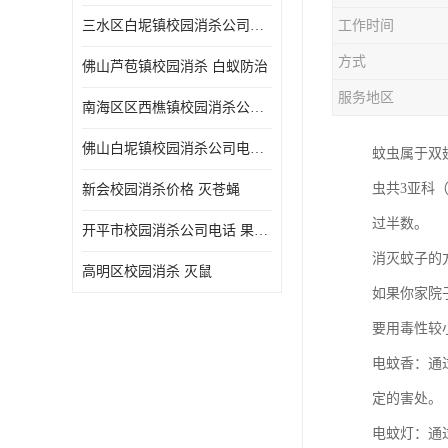
三水区白坭镇校园消杀公司电话 消杀记录表
工作时间
方式
佛山芦苞镇校园消杀 白蚁防治
服务地区
南海区区西樵镇校园消杀公司 害虫防治
佛山白坭镇校园消杀公司电话 除四害
蚊虫属于双翅
虫共3亚科
新会校园消杀价格 灭苍蝇
过半数。
开平市校园消杀公司电话 果蝇防治
消灭蚊子的
高明区校园消杀 灭鼠
如果你家院
要用毒性较
电蚊香：通
定的害处。
电蚊灯：通