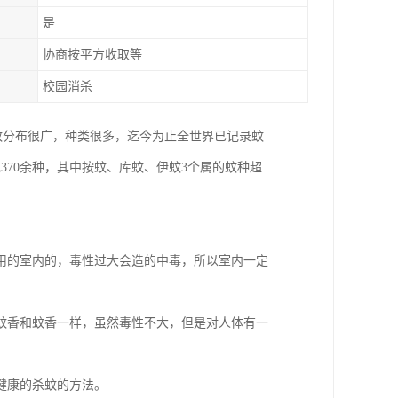
是
协商按平方收取等
校园消杀
类群。蚊分布很广，种类很多，迄今为止全世界已记录蚊
现370余种，其中按蚊、库蚊、伊蚊3个属的蚊种超
用的室内的，毒性过大会造的中毒，所以室内一定
蚊香和蚊香一样，虽然毒性不大，但是对人体有一
健康的杀蚊的方法。