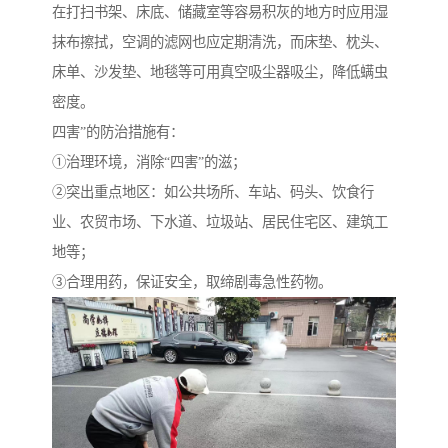
在打扫书架、床底、储藏室等容易积灰的地方时应用湿
抹布擦拭，空调的滤网也应定期清洗，而床垫、枕头、
床单、沙发垫、地毯等可用真空吸尘器吸尘，降低螨虫
密度。
四害”的防治措施有：
①治理环境，消除“四害”的滋；
②突出重点地区：如公共场所、车站、码头、饮食行
业、农贸市场、下水道、垃圾站、居民住宅区、建筑工
地等；
③合理用药，保证安全，取缔剧毒急性药物。