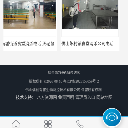
老鼠
佛山陈村镇食堂消杀公司电话 陈村食堂灭鼠
您是第
7169528
位访客
版权所有 ©2026-08-10
粤ICP备2023153059号-2
佛山儒创有害生物防控技术有限公司
保留所有权利.
技术支持：
八方资源网
免责声明
管理员入口
网站地图
佛山南山镇食堂消杀 南山工厂灭鼠
顺德北活镇食堂消杀价格 顺德消杀