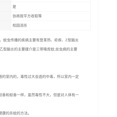
是
协商按平方收取等
校园消杀
。蚊虫传播的疾病主要有登革热、疟疾、Z型脑炎
；乙型脑炎的主要媒介是三带喙库蚊;丝虫病的主要
用的室内的，毒性过大会造的中毒，所以室内一定
蚊香和蚊香一样，虽然毒性不大，但是对人体有一
健康的杀蚊的方法。