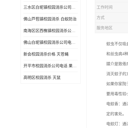
三水区白坭镇校园消杀公司电话 消杀记录表
工作时间
方式
佛山芦苞镇校园消杀 白蚁防治
服务地区
南海区区西樵镇校园消杀公司 害虫防治
佛山白坭镇校园消杀公司电话 除四害
蚊虫不仅吸
和丝虫病4
新会校园消杀价格 灭苍蝇
媒介是致倦
开平市校园消杀公司电话 果蝇防治
消灭蚊子的
高明区校园消杀 灭鼠
如果你家院
要用毒性较
电蚊香：通
定的害处。
电蚊灯：通