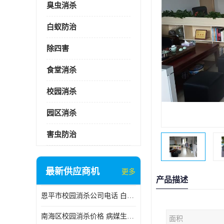
臭虫消杀
白蚁防治
除四害
食堂消杀
校园消杀
园区消杀
害虫防治
最新供应商机
更多
产品描述
恩平市校园消杀公司电话 白蚁工程
南海区校园消杀价格 病媒生物防治
面积