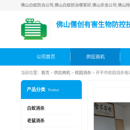
佛山儒创有害生物防控
公司首页
供应商机
当前位置：
首页
>
供应商机
>
校园消杀
> 开平市校园消杀电
产品分类
Product
白蚁消杀
老鼠消杀