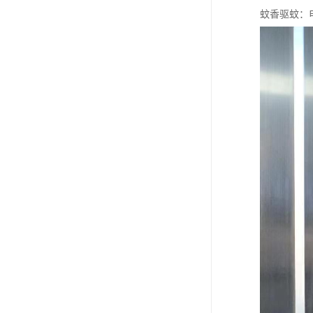
蚊香驱蚊：