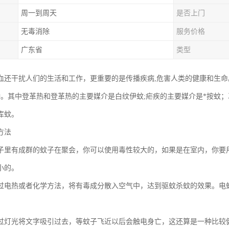
周一到周天
是否上门
无毒消除
服务价格
广东省
类型
血还干扰人们的生活和工作，更重要的是传播疾病,危害人类的健康和生命
种。其中登革热和登革热的主要媒介是白纹伊蚊;疟疾的主要媒介是*按蚊
库蚊。
方法
子里有成群的蚊子在聚会，你可以使用毒性较大的，如果是在室内，你要
小的。
过电热或者化学方法，将有毒成分散入空气中，达到驱蚊杀蚊的效果。电
过灯光将文字吸引过去，等蚊子飞近以后会触电身亡，这还算是一种比较