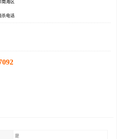
市南海区
消杀电话
7092
是