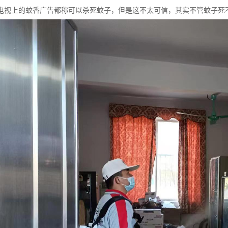
电视上的蚊香广告都称可以杀死蚊子，但是这不太可信，其实不管蚊子死