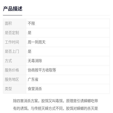
产品描述
面积
不限
是否定制
是
工作时间
周一到周天
是否上门
是
方式
无毒消除
服务价格
协商按平方收取等
服务地区
广东省
类型
食堂消杀
除四害消杀方案，胶饵又叫毒饵，原理是引诱蟑螂吃带
有的诱饵。与传统灭蟑方式不同，胶饵对蟑螂的杀灭是