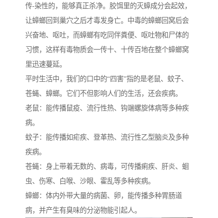
传-染性的，能够真正杀净。胶饵里的灭蟑成分会起效，
让蟑螂回到巢穴之后才毒发身亡。中毒的蟑螂回窝后会
兴奋地、呕吐，而蟑螂有吃同伴粪便、呕吐物和尸体的
习惯，这样有毒物质会一传十、十传百地在整个蟑螂窝
里迅速蔓延。
平时生活中，我们的口中的“四害”指的是老鼠、蚊子、
苍蝇、蟑螂。它们不但影响人们的生活，还会疾病。
老鼠：能传播鼠疫、流行性热、钩端螺旋体病等多种疾
病。
蚊子：能传播如疟疾、登革热、流行性乙型脑炎及多种
疾病。
苍蝇：身上带着无数的、病毒，可传播痢疾、肝炎、蛔
虫、伤寒、白喉、沙眼、霍乱等多种疾病。
蟑螂：体内外带大量的病菌、卵，能传播多种胃肠道
病，并产生有臭味的分泌物能引起人。