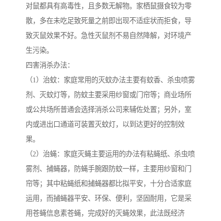
对鼠都具有高毒性，且多数无解物。家栖鼠摄食较为零
散，多在未吃足致死量之前即出现不适症状而拒食，导
致灭鼠效果不好。急性灭鼠剂不易自然降解，对环境产
生污染。
四害消杀办法：
（1）治蚊：家庭常用的灭蚊办法主要有蚊香、杀虫喷雾
剂、灭蚊灯等，防蚊主要采用纱窗或门帘等；商业场所
或公共场所普通会选择消杀公司来辅佐处置；另外，室
内或进出口通道可装置灭蚊灯，以到达更好的控制效
果。
（2）治蝇：家庭灭蝇主要运用的办法有粘蝇纸、杀虫喷
雾剂、捕蝇器，防蝇手腕跟防蚊一样，主要用纱窗和门
帘等；其中粘蝇纸和捕蝇器都比拟平安，十分合适家庭
运用，而捕蝇器平安、环保、便利，坚固耐用，它是采
用苍蝇信息素苍蝇，完成好的灭蝇效果，此法既经济