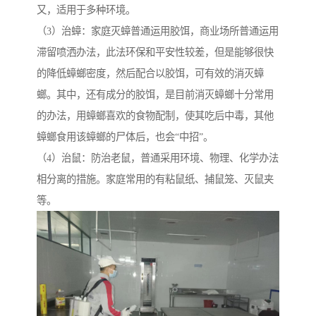
又，适用于多种环境。
（3）治蟑：家庭灭蟑普通运用胶饵，商业场所普通运用
滞留喷洒办法，此法环保和平安性较差，但是能够很快
的降低蟑螂密度，然后配合以胶饵，可有效的消灭蟑
螂。其中，还有成分的胶饵，是目前消灭蟑螂十分常用
的办法，用蟑螂喜欢的食物配制，使其吃后中毒，其他
蟑螂食用该蟑螂的尸体后，也会“中招”。
（4）治鼠：防治老鼠，普通采用环境、物理、化学办法
相分离的措施。家庭常用的有粘鼠纸、捕鼠笼、灭鼠夹
等。