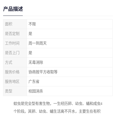
产品描述
面积
不限
是否定制
是
工作时间
周一到周天
是否上门
是
方式
无毒消除
服务价格
协商按平方收取等
服务地区
广东省
类型
校园消杀
蚊虫是完全型有害生物，一生经历卵、幼虫、蛹和成虫4
个阶段。其卵、幼虫、蛹生活离不开水，主要生在有积