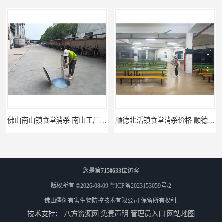
佛山南山镇食堂消杀 南山工厂灭鼠
顺德北活镇食堂消杀价格 顺德消杀
您是第
7158633
位访客
版权所有 ©2026-08-09
粤ICP备2023153059号-2
佛山儒创有害生物防控技术有限公司
保留所有权利.
技术支持：
八方资源网
免责声明
管理员入口
网站地图