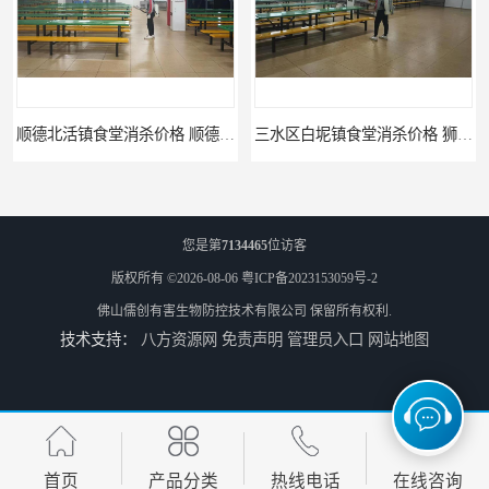
顺德北活镇食堂消杀价格 顺德消杀
三水区白坭镇食堂消杀价格 狮山工厂灭鼠云
您是第
7134465
位访客
版权所有 ©2026-08-06
粤ICP备2023153059号-2
佛山儒创有害生物防控技术有限公司
保留所有权利.
技术支持：
八方资源网
免责声明
管理员入口
网站地图
佛山更合镇食堂消杀公司电话 南海消杀
江海食堂消杀公司电话 中新工厂灭鼠
首页
产品分类
热线电话
在线咨询