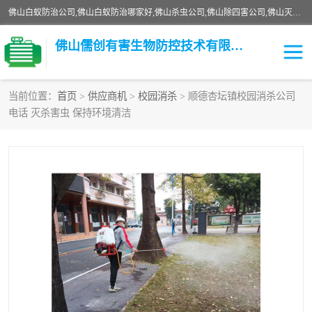
佛山白蚁防治公司,佛山白蚁防治哪家好,佛山杀虫公司,佛山除四害公司,佛山灭白蚁公司,佛山白蚁防治佛山儒创有害生物防治有限公司是一家佛山杀虫公司、佛山除四害公司、佛山灭白蚁公司、佛山白蚁防治公司，让您远离虫害困扰。要问佛山白蚁防治哪家好？佛山儒创有害生物防治有限公司全佛山、广州，正规公司，上门勘查，可靠，售后有保障。
佛山儒创有害生物防控技术有限公司
当前位置：
首页
>
供应商机
>
校园消杀
> 顺德杏坛镇校园消杀公司
电话 灭杀害虫 保持环境清洁
白蚁消杀
老鼠消杀
臭虫消杀
白蚁防治
除四害
食堂消杀
校园消杀
园区消杀
害虫防治