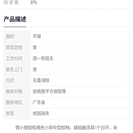
阅 读 量：
375
产品描述
面积
不限
是否定制
是
工作时间
周一到周天
是否上门
是
方式
无毒消除
服务价格
协商按平方收取等
服务地区
广东省
类型
校园消杀
微小按蚊棕褐色小到中型蚊种。雌蚊触须具3个白环，末