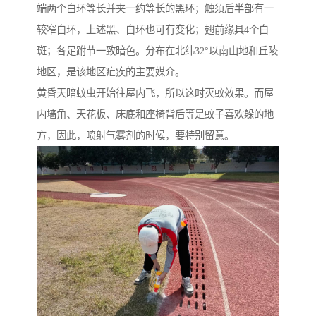
端两个白环等长并夹一约等长的黑环；触须后半部有一
较窄白环，上述黑、白环也可有变化；翅前缘具4个白
斑；各足跗节一致暗色。分布在北纬32°以南山地和丘陵
地区，是该地区疟疾的主要媒介。
黄昏天暗蚊虫开始往屋内飞，所以这时灭蚊效果。而屋
内墙角、天花板、床底和座椅背后等是蚊子喜欢躲的地
方，因此，喷射气雾剂的时候，要特别留意。