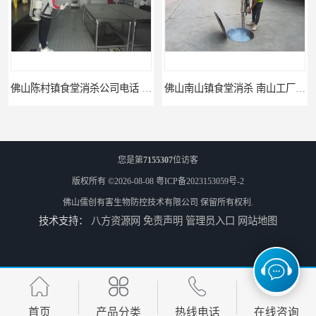
佛山陈村镇食堂消杀公司电话 陈村食堂灭鼠
佛山南山镇食堂消杀 南山工厂灭鼠
您是第
7155307
位访客
版权所有 ©2026-08-08
粤ICP备2023153059号-2
佛山儒创有害生物防控技术有限公司
保留所有权利.
技术支持：
八方资源网
免责声明
管理员入口
网站地图
顺德北活镇食堂消杀价格 顺德消杀
三水区白坭镇食堂消杀价格 狮山工厂灭鼠云
首页
产品分类
热线电话
在线咨询