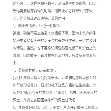
的柜台上，这样容易招蚊子，从而滋生更多病菌。因此
当你需要解冻食物的时候，用微波炉可以避免招来蚊
子，而且解冻速度更快，节约时间。
3、勤于做清洁，杜绝一时懒惰
饭后，碗筷不要直接丢入水槽便了事，因为未洗净的牛
奶杯或者粘有面酱的盘子会招来更多蚊子，一定要及时
的清洗。当然，也不要忘记清洗溅洒在桌子和炉台上的
菜屑，因为蚊子不管食物在什么地方，只要有会附着其
上。
4、盆栽很养眼，蚊虫很烦心
我们大多数人误以为将淘米水、豆渣和厨房垃圾放入盆
内可以形成养分，但却忽视了这些东西能滋生蚊虫。怎
么办呢?那为心爱的盆栽换上"新装”，除去上面两英尺的
泥土，从其它花园里换来新的泥土替代吧!
6、注意关好纱窗、纱门，不要门户大开让蚊子长驱直入