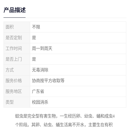
产品描述
面积
不限
是否定制
是
工作时间
周一到周天
是否上门
是
方式
无毒消除
服务价格
协商按平方收取等
服务地区
广东省
类型
校园消杀
蚊虫是完全型有害生物，一生经历卵、幼虫、蛹和成虫4
个阶段。其卵、幼虫、蛹生活离不开水，主要生在有积