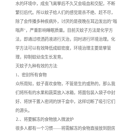
水的环境中，成虫飞离孳后不久又会吸血和交配，不断
繁衍后代。所以蚊子给人们的感觉是杀不绝、赶不尽，
除了会传播多种疾病外，讨厌的是夜晚在耳边发出的"嗡
嗡声"，严重影响睡眠质量。目前灭蚊子方法是化学方
法，即通过喷洒药液进行灭治，同时进行环境治理。化
学方法可以有效降低成蚊密度，环境治理主要是孳管
理，抑制蚊幼虫生长发育。
灭蚊子九种有效的方法:
1、密封所有食物
众所周知，蚊子喜欢食物，不管是生的或熟的，那么我
们将所有的水果和蔬菜放入冰箱，将面包装入袋子中封
好、将饼干置入密闭的饼干盒中，这样切断了吸引它们
的源头。
⒉、将要解冻的食物放入微波炉
很多人都有一个习惯——将需解冻的食物直接放到厨房