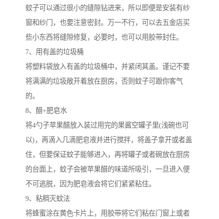
蚊子可以通过很小的缝隙钻进来，所以即便是安装有纱
窗和纱门，也要注意密封。万一不行，可以去五金店买
些小东西将缝隙修复，必要时，也可以用胶带封住。
7、用有盖的垃圾桶
将塑料袋放入有盖的垃圾桶中，并紧闭其盖。谨记不要
将满满的垃圾敞开着放在厨房，否则蚊子可跟你客气
的。
8、醋+肥皂水
将4勺子苹果醋放入装过用完的果酱空罐子里(浅碗也可
以)，再滴入几滴肥皂液并进行搅拌，将盖子拿开或者盖
住，但要保证蚊子能够进入，再将罐子或者碗放在厨房
的台面上，蚊子会被苹果醋的味道所吸引，一旦进入便
不可逃脱，因为肥皂液会将它们紧紧粘住。
9、粘稠灭蚊法
将蜂蜜涂在黄色卡片上，用胶带将它们粘在门窗上或者