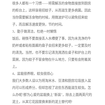
很多人都有一个习惯——将需解冻的食物直接放到厨房
的柜台上，这样容易招蚊子，从而滋生更多病菌。因此
当你需要解冻食物的时候，用微波炉可以避免招来蚊
子，而且解冻速度更快，节约时间。
3、勤于做清洁，杜绝一时懒惰
饭后，碗筷不要直接丢入水槽便了事，因为未洗净的牛
奶杯或者粘有面酱的盘子会招来更多蚊子，一定要及时
的清洗。当然，也不要忘记清洗溅洒在桌子和炉台上的
菜屑，因为蚊子不管食物在什么地方，只要有会附着其
上。
4、盆栽很养眼，蚊虫很烦心
我们大多数人误以为将淘米水、豆渣和厨房垃圾放入盆
内可以形成养分，但却忽视了这些东西能滋生蚊虫。怎
么办呢?那为心爱的盆栽换上"新装”，除去上面两英尺的
泥土，从其它花园里换来新的泥土替代吧!