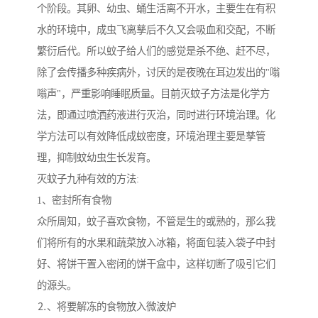
个阶段。其卵、幼虫、蛹生活离不开水，主要生在有积
水的环境中，成虫飞离孳后不久又会吸血和交配，不断
繁衍后代。所以蚊子给人们的感觉是杀不绝、赶不尽，
除了会传播多种疾病外，讨厌的是夜晚在耳边发出的"嗡
嗡声"，严重影响睡眠质量。目前灭蚊子方法是化学方
法，即通过喷洒药液进行灭治，同时进行环境治理。化
学方法可以有效降低成蚊密度，环境治理主要是孳管
理，抑制蚊幼虫生长发育。
灭蚊子九种有效的方法:
1、密封所有食物
众所周知，蚊子喜欢食物，不管是生的或熟的，那么我
们将所有的水果和蔬菜放入冰箱，将面包装入袋子中封
好、将饼干置入密闭的饼干盒中，这样切断了吸引它们
的源头。
⒉、将要解冻的食物放入微波炉