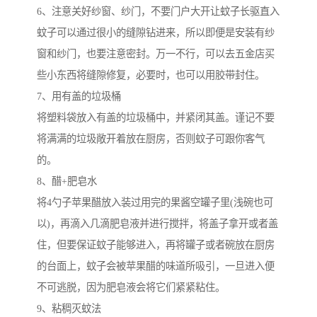
6、注意关好纱窗、纱门，不要门户大开让蚊子长驱直入
蚊子可以通过很小的缝隙钻进来，所以即便是安装有纱
窗和纱门，也要注意密封。万一不行，可以去五金店买
些小东西将缝隙修复，必要时，也可以用胶带封住。
7、用有盖的垃圾桶
将塑料袋放入有盖的垃圾桶中，并紧闭其盖。谨记不要
将满满的垃圾敞开着放在厨房，否则蚊子可跟你客气
的。
8、醋+肥皂水
将4勺子苹果醋放入装过用完的果酱空罐子里(浅碗也可
以)，再滴入几滴肥皂液并进行搅拌，将盖子拿开或者盖
住，但要保证蚊子能够进入，再将罐子或者碗放在厨房
的台面上，蚊子会被苹果醋的味道所吸引，一旦进入便
不可逃脱，因为肥皂液会将它们紧紧粘住。
9、粘稠灭蚊法