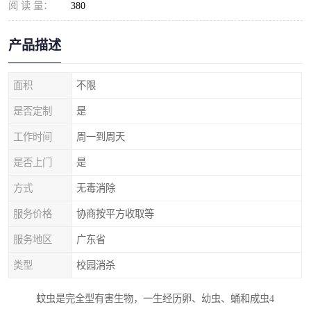
阅 读 量：
380
产品描述
面积
不限
是否定制
是
工作时间
周一到周天
是否上门
是
方式
无毒消除
服务价格
协商按平方收取等
服务地区
广东省
类型
校园消杀
蚊虫是完全型有害生物，一生经历卵、幼虫、蛹和成虫4