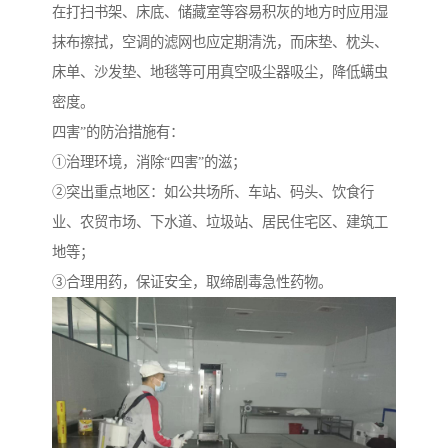
在打扫书架、床底、储藏室等容易积灰的地方时应用湿
抹布擦拭，空调的滤网也应定期清洗，而床垫、枕头、
床单、沙发垫、地毯等可用真空吸尘器吸尘，降低螨虫
密度。
四害”的防治措施有：
①治理环境，消除“四害”的滋；
②突出重点地区：如公共场所、车站、码头、饮食行
业、农贸市场、下水道、垃圾站、居民住宅区、建筑工
地等；
③合理用药，保证安全，取缔剧毒急性药物。