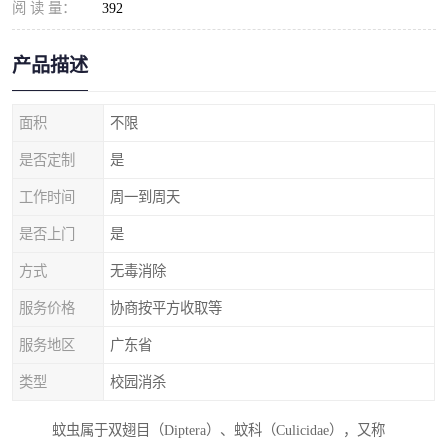
阅 读 量：
392
产品描述
面积
不限
是否定制
是
工作时间
周一到周天
是否上门
是
方式
无毒消除
服务价格
协商按平方收取等
服务地区
广东省
类型
校园消杀
蚊虫属于双翅目（Diptera）、蚊科（Culicidae），又称