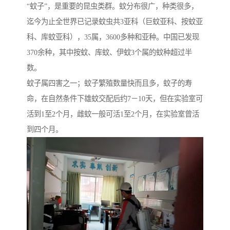
“蚊子”，是重要的昆虫类群。蚊分布很广，种类很多，
迄今为止全世界已记录蚊虫共3亚科（巨蚊亚科、按蚊亚
科、库蚊亚科），35属，3600多种和亚种。中国已发现
370余种，其中按蚊、库蚊、伊蚊3个属的蚊种超过半
数。
蚊子属四害之一；蚊子繁殖数量快而且多，蚊子的寿
命，在自然条件下雄蚊交配后约7－10天，但在实验室可
活到1至2个月，雌蚊一般可活1至2个月，在实验室曾活
到四个月。