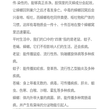
传-染性的，能够真正杀净。胶饵里的灭蟑成分会起效，
让蟑螂回到巢穴之后才毒发身亡。中毒的蟑螂回窝后会
兴奋地、呕吐，而蟑螂有吃同伴粪便、呕吐物和尸体的
习惯，这样有毒物质会一传十、十传百地在整个蟑螂窝
里迅速蔓延。
平时生活中，我们的口中的“四害”指的是老鼠、蚊子、
苍蝇、蟑螂。它们不但影响人们的生活，还会疾病。
老鼠：能传播鼠疫、流行性热、钩端螺旋体病等多种疾
病。
蚊子：能传播如疟疾、登革热、流行性乙型脑炎及多种
疾病。
苍蝇：身上带着无数的、病毒，可传播痢疾、肝炎、蛔
虫、伤寒、白喉、沙眼、霍乱等多种疾病。
蟑螂：体内外带大量的病菌、卵，能传播多种胃肠道
病，并产生有臭味的分泌物能引起人。