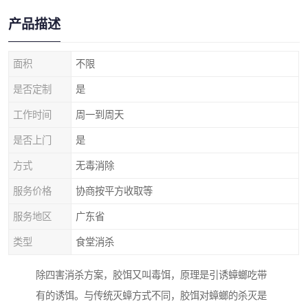
产品描述
面积
不限
是否定制
是
工作时间
周一到周天
是否上门
是
方式
无毒消除
服务价格
协商按平方收取等
服务地区
广东省
类型
食堂消杀
除四害消杀方案，胶饵又叫毒饵，原理是引诱蟑螂吃带
有的诱饵。与传统灭蟑方式不同，胶饵对蟑螂的杀灭是