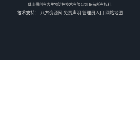
佛山儒创有害生物防控技术有限公司
保留所有权利.
技术支持：
八方资源网
免责声明
管理员入口
网站地图
佛山南山镇食堂消杀 南山工厂灭鼠
顺德北活镇食堂消杀价格 顺德消杀
三水区白坭镇食堂消杀价格 狮山工厂灭鼠云
佛山更合镇食堂消杀公司电话 南海消杀