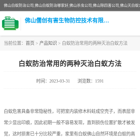
佛山儒创有害生物防控技术有限公司
当前位置：
首页
>
产品知识
> 白蚁防治常用的两种灭治白蚁方法
白蚁消杀
白蚁防治常用的两种灭治白蚁方法
臭虫消杀
时间：2023-03-31
浏览数：1591
除四害
校园消杀
白蚁危害具备非常隐秘性，可把室内装修木料蛀成空壳子，而表层非
害虫防治
常少显出印痕，因此初期一般不容易发现，直到损伤位置扩散才被发
觉，这时损害已十分比较严重，家里有白蚁佛山自然环境是白蚁的高