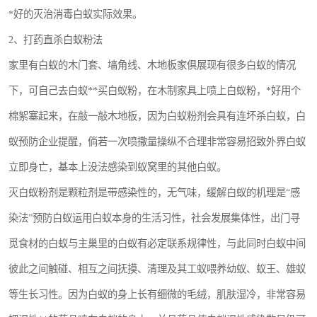
*好的灭治消毒白蚁实际效果。
2、打药直杀白蚁粉法
家里有白蚁的木门套、墙角线、木地板家俱展现有很多白蚁的情况
下，可自己去白蚁**买白蚁粉，在木制家具上喷上白蚁粉，*好用个
棉絮塞起来，在敲一敲木地板，因为白蚁粉剂会具有连坏杀白蚁，白
蚁预防企业提醒，倘若一次喷撒量操纵不合理非常容易招致外界白蚁
立即身亡，基本上没法感染到蚁窝里的其他白蚁。
灭白蚁粉剂是颗粒剂是带感染性的，无气味，缓解白蚁的机理是“感
染法”预防白蚁运用白蚁本身的生活习性，社会发展集体性，出门寻
觅食材的白蚁与主巢里的白蚁有必定联系规律性，与此同时白蚁中间
彼此之间触碰、相互之间抚摸、清理及其工蚁喂养幼蚁、蚁王、雄蚁
等生长习性。因为白蚁的身上长有细微的毛绒，肌肤湿冷，非常容易