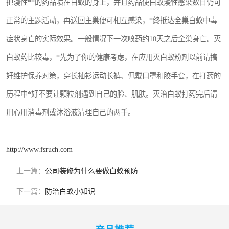
把漫性**的药品喷在白蚁的身上，并且药品使白蚁漫性感染数日仍可
正常的主题活动，再送回主巢便可相互感染，*终抵达全巢白蚁中毒
症状身亡的实际效果。一般情况下一次喷药约10天之后全巢身亡。灭
白蚁药比较毒，*先为了你的健康考虑，在应用灭白蚁粉剂以前请搞
好维护保养对策，穿长袖衫运动长裤、佩戴口罩和胶手套，在打药的
历程中*好不要让颗粒剂遇到自己的脸、肌肤。灭治白蚁打药完后请
用心用消毒剂或沐浴液清理自己的两手。
http://www.fsruch.com
上一篇：
公司装修为什么要做白蚁预防
下一篇：
防治白蚁小知识