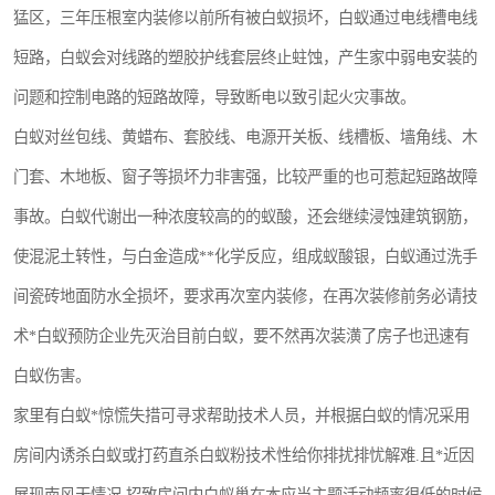
猛区，三年压根室内装修以前所有被白蚁损坏，白蚁通过电线槽电线
短路，白蚁会对线路的塑胶护线套层终止蛀蚀，产生家中弱电安装的
问题和控制电路的短路故障，导致断电以致引起火灾事故。
白蚁对丝包线、黄蜡布、套胶线、电源开关板、线槽板、墙角线、木
门套、木地板、窗子等损坏力非害强，比较严重的也可惹起短路故障
事故。白蚁代谢出一种浓度较高的的蚁酸，还会继续浸蚀建筑钢筋，
使混泥土转性，与白金造成**化学反应，组成蚁酸银，白蚁通过洗手
间瓷砖地面防水全损坏，要求再次室内装修，在再次装修前务必请技
术*白蚁预防企业先灭治目前白蚁，要不然再次装潢了房子也迅速有
白蚁伤害。
家里有白蚁*惊慌失措可寻求帮助技术人员，并根据白蚁的情况采用
房间内诱杀白蚁或打药直杀白蚁粉技术性给你排扰排忧解难.且*近因