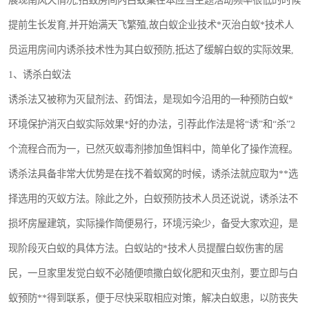
展现南风天情况,招致房间内白蚁巢在本应当主题活动频率很低的时候
提前生长发育,并开始满天飞繁殖,故白蚁企业技术*灭治白蚁*技术人
员运用房间内诱杀技术性为其白蚁预防,抵达了缓解白蚁的实际效果,
1、诱杀白蚁法
诱杀法又被称为灭鼠剂法、药饵法，是现如今沿用的一种预防白蚁*
环境保护消灭白蚁实际效果*好的办法，引荐此作法是将“诱”和“杀”2
个流程合而为一，已然灭蚁毒剂掺加鱼饵料中，简单化了操作流程。
诱杀法具备非常大优势是在找不着蚁窝的时候，诱杀法就应取为**选
择选用的灭蚁方法。除此之外，白蚁预防技术人员还说说，诱杀法不
损坏房屋建筑，实际操作简便易行，环境污染少，备受大家欢迎，是
现阶段灭白蚁的具体方法。白蚁站的*技术人员提醒白蚁伤害的居
民，一旦家里发觉白蚁不必随便喷撒白蚁化肥和灭虫剂，要立即与白
蚁预防**得到联系，便于尽快采取相应对策，解决白蚁患，以防丧失