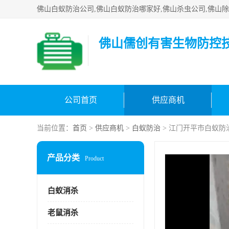
佛山儒创有害生物防控
公司首页
供应商机
当前位置：
首页
>
供应商机
>
白蚁防治
> 江门开平市白蚁防
产品分类
Product
白蚁消杀
老鼠消杀