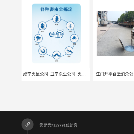
咸宁灭鼠公司_卫宁杀虫公司_灭蟑螂_灭蚊蝇_灭跳蚤_除四害
江门开平食堂消杀公
您是第
7159791
位访客