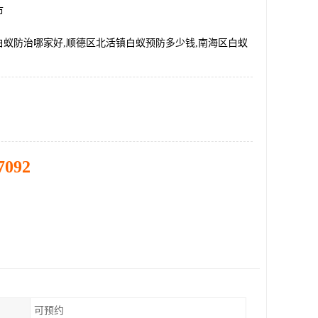
市
白蚁防治哪家好,顺德区北活镇白蚁预防多少钱,南海区白蚁
7092
可预约