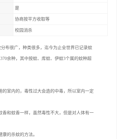
是
协商按平方收取等
校园消杀
类群。蚊分布很广，种类很多，迄今为止全世界已记录蚊
现370余种，其中按蚊、库蚊、伊蚊3个属的蚊种超
用的室内的，毒性过大会造的中毒，所以室内一定
蚊香和蚊香一样，虽然毒性不大，但是对人体有一
健康的杀蚊的方法。