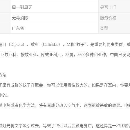
周一到周天
是否上门
无毒消除
服务价格
广东省
类型
目（Diptera）、蚊科（Culicidae），又称“蚊子”，是重要的昆虫
（巨蚊亚科、按蚊亚科、库蚊亚科），35属，3600多种和亚种。中国已发
方法
子里有成群的蚊子在聚会，你可以使用毒性较大的，如果是在室内，你要
小的。
过电热或者化学方法，将有毒成分散入空气中，达到驱蚊杀蚊的效果。电
过灯光将文字吸引过去，等蚊子飞近以后会触电身亡，这还算是一种比较