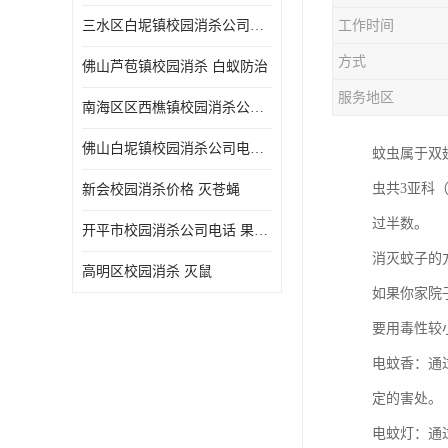
三水区白坭镇校园消杀公司电话 消杀记录表
工作时间
方式
佛山芦苞镇校园消杀 白蚁防治
服务地区
南海区区西樵镇校园消杀公司 害虫防治
佛山白坭镇校园消杀公司电话 除四害
蚊虫属于双翅
虫共3亚科
新会校园消杀价格 灭苍蝇
过半数。
开平市校园消杀公司电话 果蝇防治
消灭蚊子的
高明区校园消杀 灭鼠
如果你家院
要用毒性较
电蚊香：通
定的害处。
电蚊灯：通