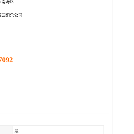
市南海区
校园消杀公司
7092
是