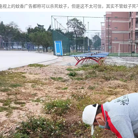
电视上的蚊香广告都称可以杀死蚊子，但是这不太可信，其实不管蚊子死