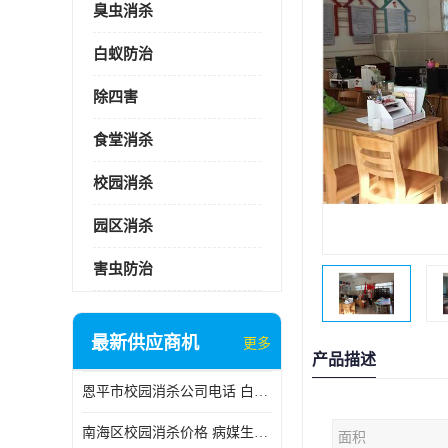
臭虫消杀
白蚁防治
除四害
食堂消杀
校园消杀
园区消杀
害虫防治
最新供应商机
更多
产品描述
恩平市校园消杀公司电话 白蚁工程
南海区校园消杀价格 病媒生物防治
面积