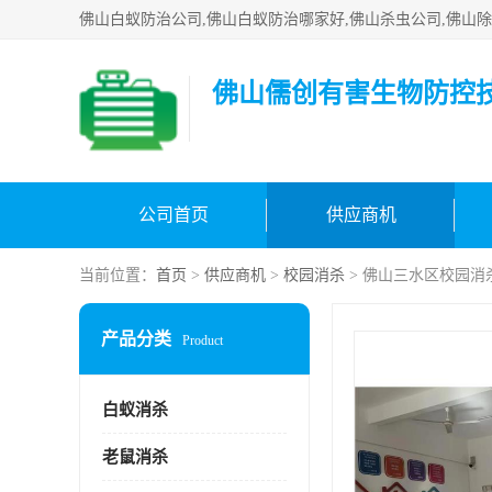
佛山儒创有害生物防控
公司首页
供应商机
当前位置：
首页
>
供应商机
>
校园消杀
> 佛山三水区校园消
产品分类
Product
白蚁消杀
老鼠消杀