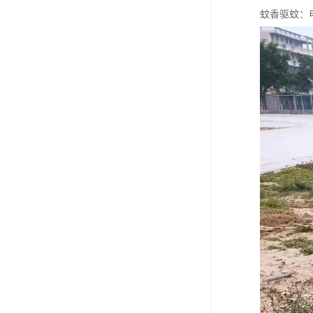
蚊香驱蚊：