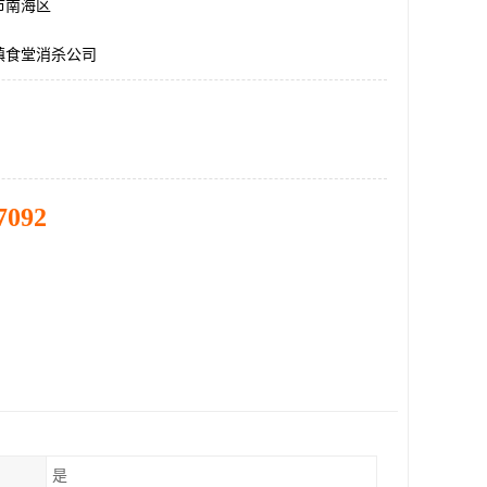
市南海区
镇食堂消杀公司
7092
是