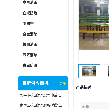
臭虫消杀
白蚁防治
除四害
食堂消杀
校园消杀
园区消杀
害虫防治
最新供应商机
更多
产品描述
恩平市校园消杀公司电话 白蚁工程
南海区校园消杀价格 病媒生物防治
面积