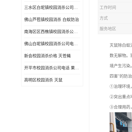
三水区白坭镇校园消杀公司电话 消杀记录表
工作时间
方式
佛山芦苞镇校园消杀 白蚁防治
服务地区
南海区区西樵镇校园消杀公司 害虫防治
佛山白坭镇校园消杀公司电话 除四害
灭鼠除白蚁
数无解物。
新会校园消杀价格 灭苍蝇
境产生污染
开平市校园消杀公司电话 果蝇防治
四害”的防
高明区校园消杀 灭鼠
①治理环境
②突出重点
③合理用药