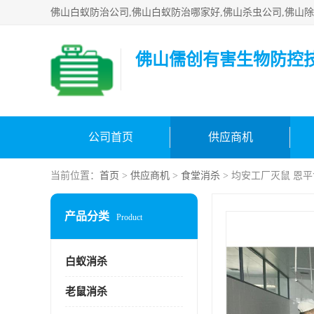
佛山儒创有害生物防控
公司首页
供应商机
当前位置：
首页
>
供应商机
>
食堂消杀
> 均安工厂灭鼠 恩
产品分类
Product
白蚁消杀
老鼠消杀