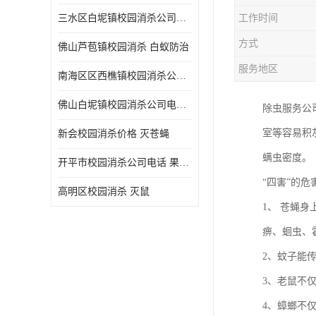
三水区白坭镇校园消杀公司电话 消杀记录表
工作时间
方式
佛山芦苞镇校园消杀 白蚁防治
服务地区
南海区区西樵镇校园消杀公司 害虫防治
佛山白坭镇校园消杀公司电话 除四害
除虫服务公
室等容易积
新会校园消杀价格 灭苍蝇
螨虫密度。
开平市校园消杀公司电话 果蝇防治
“四害”的危
高明区校园消杀 灭鼠
1、 苍蝇
痹、蛔虫、
2、蚊子能
3、老鼠不
4、蟑螂不