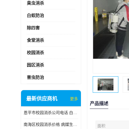
臭虫消杀
白蚁防治
除四害
食堂消杀
校园消杀
园区消杀
害虫防治
最新供应商机
更多
产品描述
恩平市校园消杀公司电话 白蚁工程
南海区校园消杀价格 病媒生物防治
面积