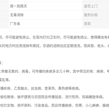
周一到周天
是否上门
无毒消除
服务价格
广东省
类型
司，尽可能避免扬尘，在室内打扫卫生时，尽可能避免扬尘，使得螨虫有
灰的地方时应用湿抹布擦拭，空调的滤网也应定期清洗，而床垫、枕头、
害：
身上带着无数的、病毒，可传播的疾病多达几十种，其中常见的有：痢疾、
霍乱等。
传播疟疾、乙型脑炎、丝虫病、登革热、黄热病等疾病。
仅偷吃粮食、破坏建筑与农田而且传播鼠疫、流行性热、钩端螺旋体病。
仅咬烂实物、损坏原料、污染食品，而且传播痢疾、伤寒、小儿麻痹、腺