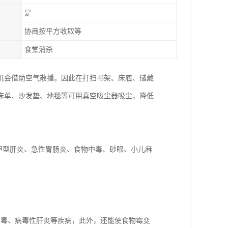
是
协商按平方收取等
食堂消杀
机会借助空气散播。因此在打扫书架、床底、储藏
床单、沙发垫、地毯等可用真空吸尘器吸尘，降低
甲型肝炎、急性胃肠炎、食物中毒、砂眼、小儿麻
病毒、病毒性肝炎等疾病，此外，还能使食物霉变