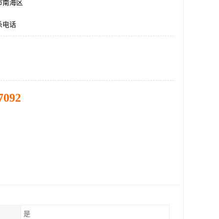
市南海区
杀电话
7092
是