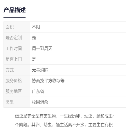
产品描述
面积
不限
是否定制
是
工作时间
周一到周天
是否上门
是
方式
无毒消除
服务价格
协商按平方收取等
服务地区
广东省
类型
校园消杀
蚊虫是完全型有害生物，一生经历卵、幼虫、蛹和成虫4
个阶段。其卵、幼虫、蛹生活离不开水，主要生在有积