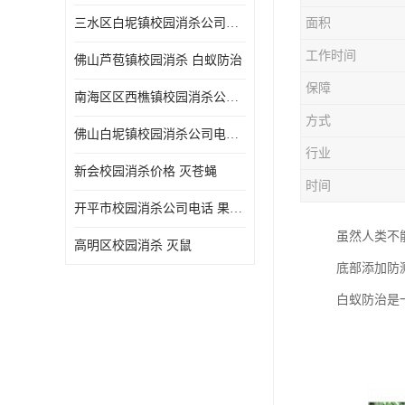
三水区白坭镇校园消杀公司电话 消杀记录表
面积
工作时间
佛山芦苞镇校园消杀 白蚁防治
保障
南海区区西樵镇校园消杀公司 害虫防治
方式
佛山白坭镇校园消杀公司电话 除四害
行业
新会校园消杀价格 灭苍蝇
时间
开平市校园消杀公司电话 果蝇防治
虽然人类不
高明区校园消杀 灭鼠
底部添加防
白蚁防治是