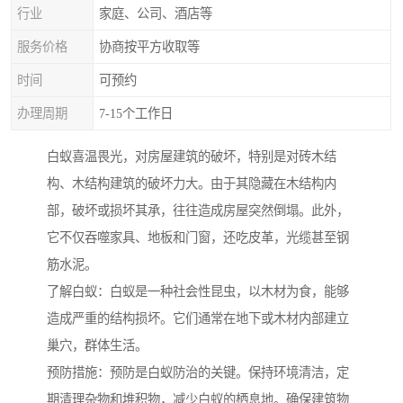
行业
家庭、公司、酒店等
服务价格
协商按平方收取等
时间
可预约
办理周期
7-15个工作日
白蚁喜温畏光，对房屋建筑的破坏，特别是对砖木结
构、木结构建筑的破坏力大。由于其隐藏在木结构内
部，破坏或损坏其承，往往造成房屋突然倒塌。此外，
它不仅吞噬家具、地板和门窗，还吃皮革，光缆甚至钢
筋水泥。
了解白蚁：白蚁是一种社会性昆虫，以木材为食，能够
造成严重的结构损坏。它们通常在地下或木材内部建立
巢穴，群体生活。
预防措施：预防是白蚁防治的关键。保持环境清洁，定
期清理杂物和堆积物，减少白蚁的栖息地。确保建筑物