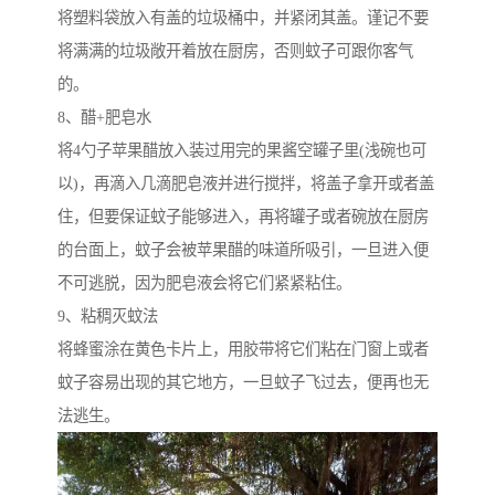
将塑料袋放入有盖的垃圾桶中，并紧闭其盖。谨记不要
将满满的垃圾敞开着放在厨房，否则蚊子可跟你客气
的。
8、醋+肥皂水
将4勺子苹果醋放入装过用完的果酱空罐子里(浅碗也可
以)，再滴入几滴肥皂液并进行搅拌，将盖子拿开或者盖
住，但要保证蚊子能够进入，再将罐子或者碗放在厨房
的台面上，蚊子会被苹果醋的味道所吸引，一旦进入便
不可逃脱，因为肥皂液会将它们紧紧粘住。
9、粘稠灭蚊法
将蜂蜜涂在黄色卡片上，用胶带将它们粘在门窗上或者
蚊子容易出现的其它地方，一旦蚊子飞过去，便再也无
法逃生。