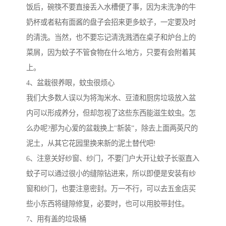
饭后，碗筷不要直接丢入水槽便了事，因为未洗净的牛
奶杯或者粘有面酱的盘子会招来更多蚊子，一定要及时
的清洗。当然，也不要忘记清洗溅洒在桌子和炉台上的
菜屑，因为蚊子不管食物在什么地方，只要有会附着其
上。
4、盆栽很养眼，蚊虫很烦心
我们大多数人误以为将淘米水、豆渣和厨房垃圾放入盆
内可以形成养分，但却忽视了这些东西能滋生蚊虫。怎
么办呢?那为心爱的盆栽换上"新装”，除去上面两英尺的
泥土，从其它花园里换来新的泥土替代吧!
6、注意关好纱窗、纱门，不要门户大开让蚊子长驱直入
蚊子可以通过很小的缝隙钻进来，所以即便是安装有纱
窗和纱门，也要注意密封。万一不行，可以去五金店买
些小东西将缝隙修复，必要时，也可以用胶带封住。
7、用有盖的垃圾桶