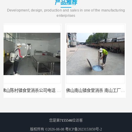
产品推荐
Development, design, production and sales in one of the manufacturing
enterprises
陈村镇食堂消杀公司电话 陈村食堂灭鼠
佛山南山镇食堂消杀 南山工厂灭鼠
您是第
7155546
位访客
版权所有 ©2026-08-08
粤ICP备2023153059号-2