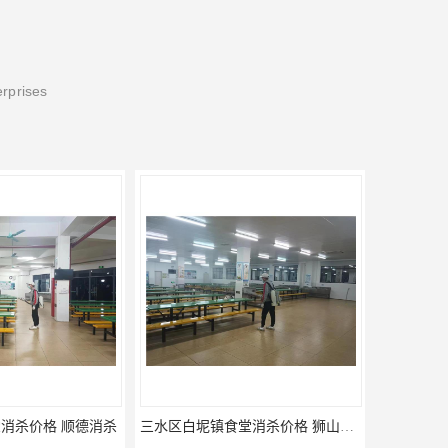
erprises
三水区白坭镇食堂消杀价格 狮山工厂灭鼠云
佛山更合镇食堂消杀公司电话 南海消杀