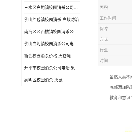
三水区白坭镇校园消杀公司电话 消杀记录表
面积
工作时间
佛山芦苞镇校园消杀 白蚁防治
保障
南海区区西樵镇校园消杀公司 害虫防治
方式
佛山白坭镇校园消杀公司电话 除四害
行业
新会校园消杀价格 灭苍蝇
时间
开平市校园消杀公司电话 果蝇防治
虽然人类不
高明区校园消杀 灭鼠
底部添加防
教育和意识