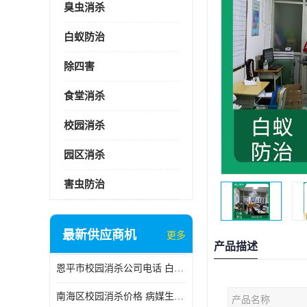
臭虫消杀
白蚁防治
除四害
食堂消杀
校园消杀
园区消杀
害虫防治
最新供应商机
更多
产品描述
恩平市校园消杀公司电话 白蚁工程
南海区校园消杀价格 病媒生物防治
产品名称