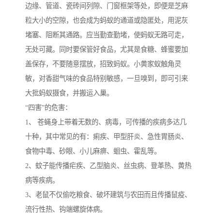
边缘、管道、瓷砖间列隙、门窗框架等处，即便是芝麻
粒大小的空隙，也会成为蚂蚁的通道或隐匿处，用泥灰
堵塞、阻断其通路。应当勤查勤堵，使蚂蚁无路可走，
无处可藏。同时要保管好食品，尤其是食糖、蜂蜜要加
盖保存，不要随意摆放，招致蚂蚁。小黄家蚁触角灵
敏，对香甜气味的食品特别敏感，一旦嗅到，即可引来
大批蚂蚁摄食，并搬运入巢。
“四害”的危害：
1、 苍蝇身上带着无数的、病毒，可传播的疾病多达几
十种，其中常见的有：痢疾、甲型肝炎、急性胃肠炎、
食物中毒、砂眼、小儿麻痹、蛔虫、霍乱等。
2、蚊子能传播疟疾、乙型脑炎、丝虫病、登革热、黄热
病等疾病。
3、老鼠不仅偷吃粮食、破坏建筑与农田而且传播鼠疫、
流行性热、钩端螺旋体病。