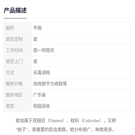
产品描述
面积
不限
是否定制
是
工作时间
周一到周天
是否上门
是
方式
无毒消除
服务价格
协商按平方收取等
服务地区
广东省
类型
校园消杀
蚊虫属于双翅目（Diptera）、蚊科（Culicidae），又称
“蚊子”，是重要的昆虫类群。蚊分布很广，种类很多，