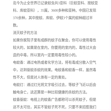
迄今为止全世界已记录蚊虫共3亚科（巨蚊亚科、按蚊亚
科、库蚊亚科），35属，3600多种和亚种。中国已发现
370余种，其中按蚊、库蚊、伊蚊3个属的蚊种超过半
数。
消灭蚊子的方法
如果你家院子里有成群的蚊子在聚会，你可以使用毒性
较大的，如果是在室内，你要用的室内的，毒性过大会
造的中毒，所以室内一定要用毒性较小的。
电蚊香：通过电热或者化学方法，将有毒成分散入空气
中，达到驱蚊杀蚊的效果。电蚊香和蚊香一样，虽然毒
性不大，但是对人体有一定的害处。
电蚊灯：通过灯光将文字吸引过去，等蚊子飞近以后会
触电身亡，这还算是一种比较健康的杀蚊的方法。
蚊香驱蚊：电视上的蚊香广告都称可以杀死蚊子，但是
这不太可信，其实不管蚊子死不死，只要不来招惹我们