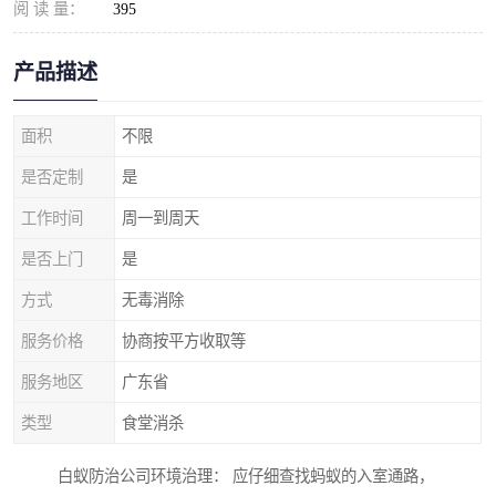
阅 读 量：
395
产品描述
面积
不限
是否定制
是
工作时间
周一到周天
是否上门
是
方式
无毒消除
服务价格
协商按平方收取等
服务地区
广东省
类型
食堂消杀
白蚁防治公司环境治理： 应仔细查找蚂蚁的入室通路，