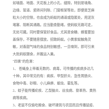
如墙面、地面、天花板上的小孔、缝隙，特别是墙角、
边缘、管道、瓷砖间列隙、门窗框架等处，即便是芝麻
粒大小的空隙，也会成为蚂蚁的通道或隐匿处，用泥灰
堵塞、阻断其通路。应当勤查勤堵，使蚂蚁无路可走，
无处可藏。同时要保管好食品，尤其是食糖、蜂蜜要加
盖保存，不要随意摆放，招致蚂蚁。小黄家蚁触角灵
敏，对香甜气味的食品特别敏感，一旦嗅到，即可引来
大批蚂蚁摄食，并搬运入巢。
“四害”的危害：
1、 苍蝇身上带着无数的、病毒，可传播的疾病多达几
十种，其中常见的有：痢疾、甲型肝炎、急性胃肠炎、
食物中毒、砂眼、小儿麻痹、蛔虫、霍乱等。
2、蚊子能传播疟疾、乙型脑炎、丝虫病、登革热、黄热
病等疾病。
3、老鼠不仅偷吃粮食、破坏建筑与农田而且传播鼠疫、