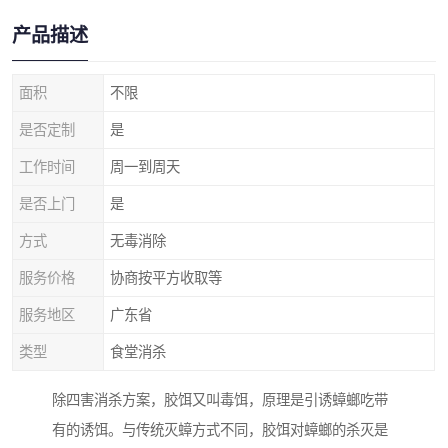
产品描述
面积
不限
是否定制
是
工作时间
周一到周天
是否上门
是
方式
无毒消除
服务价格
协商按平方收取等
服务地区
广东省
类型
食堂消杀
除四害消杀方案，胶饵又叫毒饵，原理是引诱蟑螂吃带
有的诱饵。与传统灭蟑方式不同，胶饵对蟑螂的杀灭是