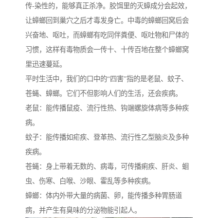
传-染性的，能够真正杀净。胶饵里的灭蟑成分会起效，
让蟑螂回到巢穴之后才毒发身亡。中毒的蟑螂回窝后会
兴奋地、呕吐，而蟑螂有吃同伴粪便、呕吐物和尸体的
习惯，这样有毒物质会一传十、十传百地在整个蟑螂窝
里迅速蔓延。
平时生活中，我们的口中的“四害”指的是老鼠、蚊子、
苍蝇、蟑螂。它们不但影响人们的生活，还会疾病。
老鼠：能传播鼠疫、流行性热、钩端螺旋体病等多种疾
病。
蚊子：能传播如疟疾、登革热、流行性乙型脑炎及多种
疾病。
苍蝇：身上带着无数的、病毒，可传播痢疾、肝炎、蛔
虫、伤寒、白喉、沙眼、霍乱等多种疾病。
蟑螂：体内外带大量的病菌、卵，能传播多种胃肠道
病，并产生有臭味的分泌物能引起人。