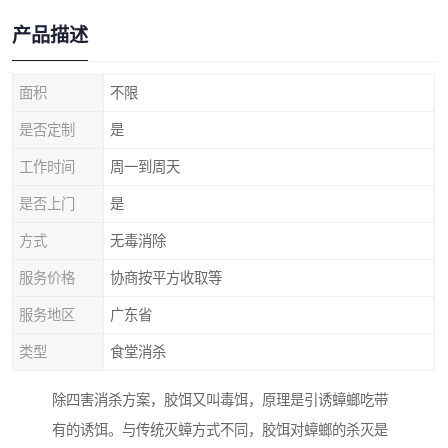
产品描述
面积
不限
是否定制
是
工作时间
周一到周天
是否上门
是
方式
无毒消除
服务价格
协商按平方收取等
服务地区
广东省
类型
食堂消杀
除四害消杀方案，胶饵又叫毒饵，原理是引诱蟑螂吃带
有的诱饵。与传统灭蟑方式不同，胶饵对蟑螂的杀灭是