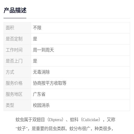
产品描述
面积
不限
是否定制
是
工作时间
周一到周天
是否上门
是
方式
无毒消除
服务价格
协商按平方收取等
服务地区
广东省
类型
校园消杀
蚊虫属于双翅目（Diptera）、蚊科（Culicidae），又称
“蚊子”，是重要的昆虫类群。蚊分布很广，种类很多，