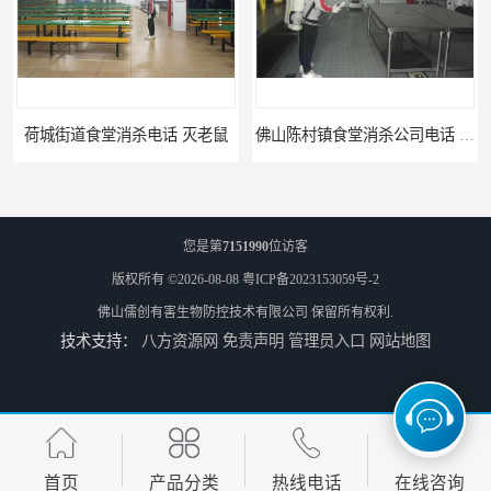
荷城街道食堂消杀电话 灭老鼠
佛山陈村镇食堂消杀公司电话 陈村食堂灭鼠
您是第
7151990
位访客
版权所有 ©2026-08-08
粤ICP备2023153059号-2
佛山儒创有害生物防控技术有限公司
保留所有权利.
技术支持：
八方资源网
免责声明
管理员入口
网站地图
佛山南山镇食堂消杀 南山工厂灭鼠
顺德北活镇食堂消杀价格 顺德消杀
首页
产品分类
热线电话
在线咨询