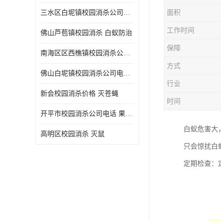
三水区白坭镇校园消杀公司电话 消杀记录表
面积
工作时间
佛山芦苞镇校园消杀 白蚁防治
保障
南海区区西樵镇校园消杀公司 害虫防治
方式
佛山白坭镇校园消杀公司电话 除四害
行业
新会校园消杀价格 灭苍蝇
时间
开平市校园消杀公司电话 果蝇防治
白蚁危害大
高明区校园消杀 灭鼠
只会惊扰白
定期检查：