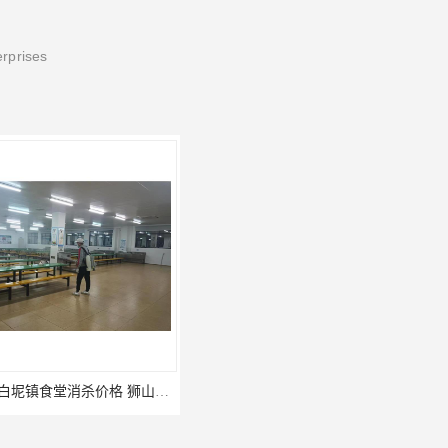
erprises
三水区白坭镇食堂消杀价格 狮山工厂灭鼠云
佛山更合镇食堂消杀公司电话 南海消杀