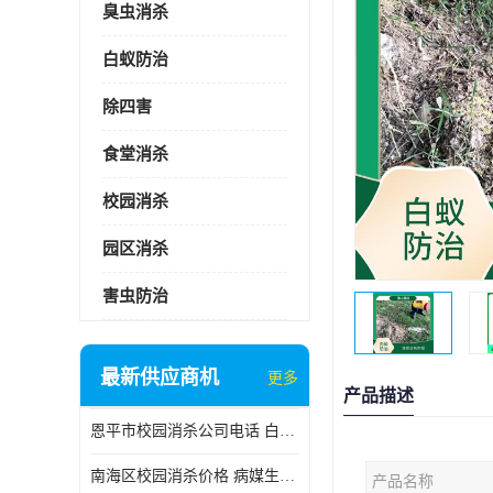
臭虫消杀
白蚁防治
除四害
食堂消杀
校园消杀
园区消杀
害虫防治
最新供应商机
更多
产品描述
恩平市校园消杀公司电话 白蚁工程
南海区校园消杀价格 病媒生物防治
产品名称