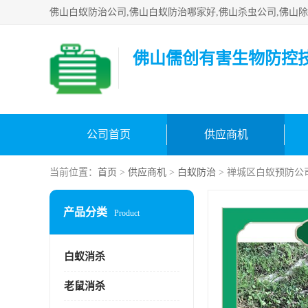
佛山儒创有害生物防控
公司首页
供应商机
当前位置：
首页
>
供应商机
>
白蚁防治
> 禅城区白蚁预防公
产品分类
Product
白蚁消杀
老鼠消杀