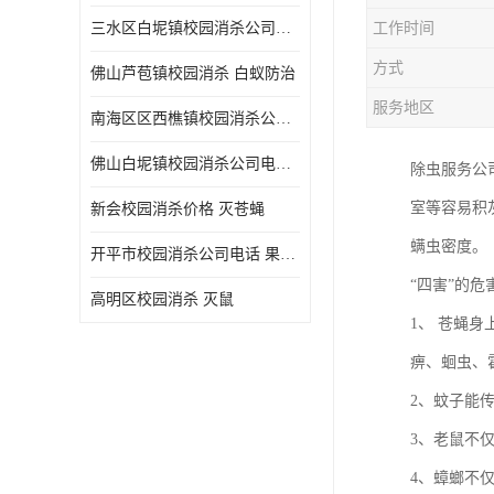
三水区白坭镇校园消杀公司电话 消杀记录表
工作时间
方式
佛山芦苞镇校园消杀 白蚁防治
服务地区
南海区区西樵镇校园消杀公司 害虫防治
佛山白坭镇校园消杀公司电话 除四害
除虫服务公
室等容易积
新会校园消杀价格 灭苍蝇
螨虫密度。
开平市校园消杀公司电话 果蝇防治
“四害”的危
高明区校园消杀 灭鼠
1、 苍蝇
痹、蛔虫、
2、蚊子能
3、老鼠不
4、蟑螂不