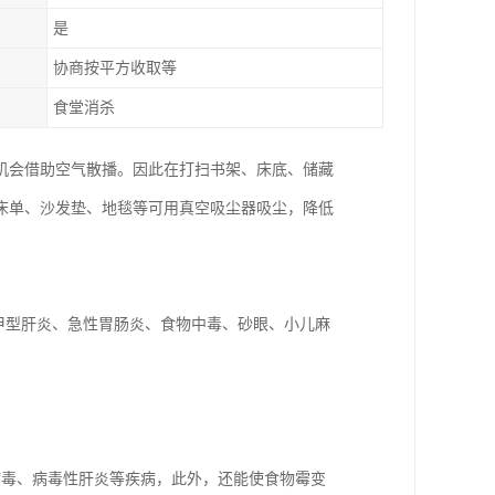
是
协商按平方收取等
食堂消杀
机会借助空气散播。因此在打扫书架、床底、储藏
床单、沙发垫、地毯等可用真空吸尘器吸尘，降低
甲型肝炎、急性胃肠炎、食物中毒、砂眼、小儿麻
病毒、病毒性肝炎等疾病，此外，还能使食物霉变