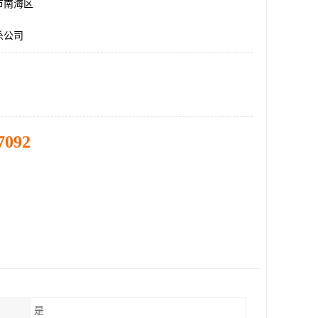
市南海区
杀公司
7092
是