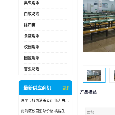
臭虫消杀
白蚁防治
除四害
食堂消杀
校园消杀
园区消杀
害虫防治
最新供应商机
更多
产品描述
恩平市校园消杀公司电话 白蚁工程
南海区校园消杀价格 病媒生物防治
面积