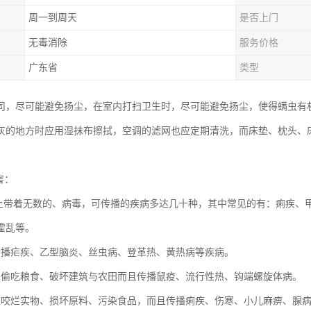
周一到周天
是否上门
无毒消除
服务价格
广东省
类型
司，尽可能避免扬尘，在室内打扫卫生时，尽可能避免扬尘，使得螨虫有
灰的地方时应用湿抹布擦拭，空调的滤网也应定期清洗，而床垫、枕头、
害：
身上带着无数的、病毒，可传播的疾病多达几十种，其中常见的有：痢疾、
霍乱等。
传播疟疾、乙型脑炎、丝虫病、登革热、黄热病等疾病。
仅偷吃粮食、破坏建筑与农田而且传播鼠疫、流行性热、钩端螺旋体病。
仅咬烂实物、损坏原料、污染食品，而且传播痢疾、伤寒、小儿麻痹、腺