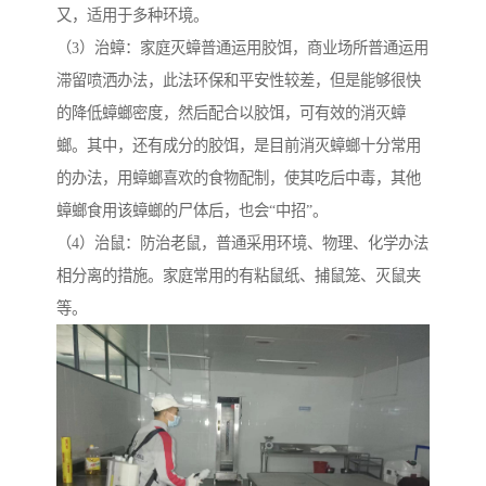
又，适用于多种环境。
（3）治蟑：家庭灭蟑普通运用胶饵，商业场所普通运用
滞留喷洒办法，此法环保和平安性较差，但是能够很快
的降低蟑螂密度，然后配合以胶饵，可有效的消灭蟑
螂。其中，还有成分的胶饵，是目前消灭蟑螂十分常用
的办法，用蟑螂喜欢的食物配制，使其吃后中毒，其他
蟑螂食用该蟑螂的尸体后，也会“中招”。
（4）治鼠：防治老鼠，普通采用环境、物理、化学办法
相分离的措施。家庭常用的有粘鼠纸、捕鼠笼、灭鼠夹
等。