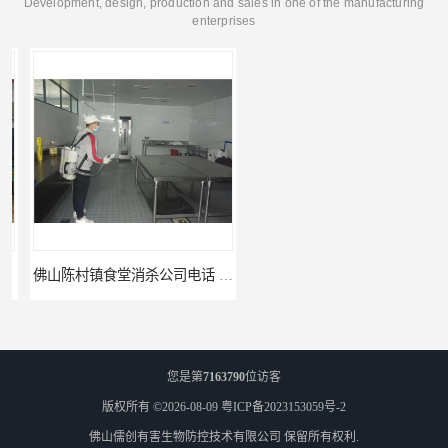
Development, design, production and sales in one of the manufacturing
enterprises
佛山陈村镇食堂消杀公司电话 陈村食堂灭鼠
佛山南山镇食堂消杀 南山工厂灭鼠
您是第
7163790
位访客
版权所有 ©2026-08-09
粤ICP备2023153059号-2
佛山儒创有害生物防控技术有限公司
保留所有权利.