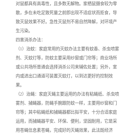
对鼠都具有高毒性，且多数无解物。家栖鼠摄食较为零
散，多在未吃足致死量之前即出现不适症状而拒食，导
致灭鼠效果不好。急性灭鼠剂不易自然降解，对环境产
生污染。
四害消杀办法：
（1）治蚊：家庭常用的灭蚊办法主要有蚊香、杀虫喷雾
剂、灭蚊灯等，防蚊主要采用纱窗或门帘等；商业场所
或公共场所普通会选择消杀公司来辅佐处置；另外，室
内或进出口通道可装置灭蚊灯，以到达更好的控制效
果。
（2）治蝇：家庭灭蝇主要运用的办法有粘蝇纸、杀虫喷
雾剂、捕蝇器，防蝇手腕跟防蚊一样，主要用纱窗和门
帘等；其中粘蝇纸和捕蝇器都比拟平安，十分合适家庭
运用，而捕蝇器平安、环保、便利，坚固耐用，它是采
用苍蝇信息素苍蝇，完成好的灭蝇效果，此法既经济