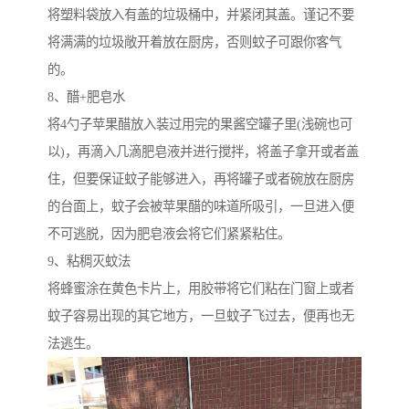
将塑料袋放入有盖的垃圾桶中，并紧闭其盖。谨记不要
将满满的垃圾敞开着放在厨房，否则蚊子可跟你客气
的。
8、醋+肥皂水
将4勺子苹果醋放入装过用完的果酱空罐子里(浅碗也可
以)，再滴入几滴肥皂液并进行搅拌，将盖子拿开或者盖
住，但要保证蚊子能够进入，再将罐子或者碗放在厨房
的台面上，蚊子会被苹果醋的味道所吸引，一旦进入便
不可逃脱，因为肥皂液会将它们紧紧粘住。
9、粘稠灭蚊法
将蜂蜜涂在黄色卡片上，用胶带将它们粘在门窗上或者
蚊子容易出现的其它地方，一旦蚊子飞过去，便再也无
法逃生。