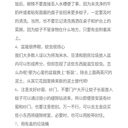
饭后，碗筷不要直接丢入水槽便了事，因为未洗净的牛
奶杯或者粘有面酱的盘子会招来更多蚊子，一定要及时
的清洗。当然，也不要忘记清洗溅洒在桌子和炉台上的
菜屑，因为蚊子不管食物在什么地方，只要有会附着其
上。
4、盆栽很养眼，蚊虫很烦心
我们大多数人误以为将淘米水、豆渣和厨房垃圾放入盆
内可以形成养分，但却忽视了这些东西能滋生蚊虫。怎
么办呢?那为心爱的盆栽换上"新装”，除去上面两英尺的
泥土，从其它花园里换来新的泥土替代吧!
6、注意关好纱窗、纱门，不要门户大开让蚊子长驱直入
蚊子可以通过很小的缝隙钻进来，所以即便是安装有纱
窗和纱门，也要注意密封。万一不行，可以去五金店买
些小东西将缝隙修复，必要时，也可以用胶带封住。
7、用有盖的垃圾桶