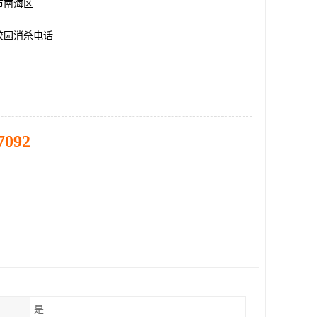
市南海区
校园消杀电话
7092
是