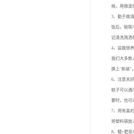
候，用微波
3、勤于做
饭后，碗筷
记清洗溅洒
4、盆栽很
我们大多数
换上"新装
6、注意关
蚊子可以通
要时，也可
7、用有盖
将塑料袋放
8、醋+肥皂