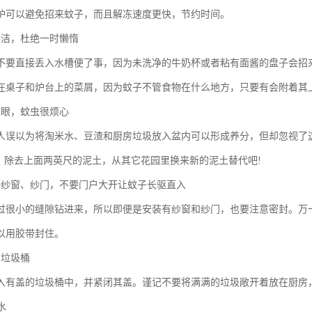
炉可以避免招来蚊子，而且解冻速度更快，节约时间。
清洁，杜绝一时懒惰
不要直接丢入水槽便了事，因为未洗净的牛奶杯或者粘有面酱的盘子会招
在桌子和炉台上的菜屑，因为蚊子不管食物在什么地方，只要有会附着其
养眼，蚊虫很烦心
人误以为将淘米水、豆渣和厨房垃圾放入盆内可以形成养分，但却忽视了
”，除去上面两英尺的泥土，从其它花园里换来新的泥土替代吧!
好纱窗、纱门，不要门户大开让蚊子长驱直入
过很小的缝隙钻进来，所以即便是安装有纱窗和纱门，也要注意密封。万
以用胶带封住。
的垃圾桶
入有盖的垃圾桶中，并紧闭其盖。谨记不要将满满的垃圾敞开着放在厨房
水