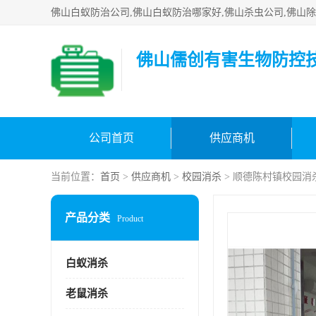
佛山儒创有害生物防控
公司首页
供应商机
当前位置：
首页
>
供应商机
>
校园消杀
> 顺德陈村镇校园消
产品分类
Product
白蚁消杀
老鼠消杀