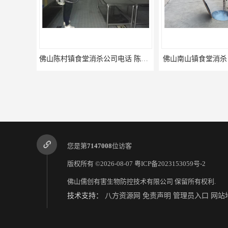
佛山陈村镇食堂消杀公司电话 陈村食堂灭鼠
佛山南山镇食堂消杀 南山工厂灭鼠
顺德北活镇食堂消
您是第
7147008
位访客
版权所有 ©2026-08-07
粤ICP备2023153059号-2
佛山儒创有害生物防控技术有限公司
保留所有权利.
技术支持：
八方资源网
免责声明
管理员入口
网站
江海食堂消杀公司电话 中新工厂灭鼠