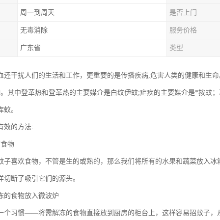
周一到周天
是否上门
无毒消除
服务价格
广东省
类型
血还干扰人们的生活和工作，更重要的是传播疾病,危害人类的健康和生命
种。其中登革热和登革热的主要媒介是白纹伊蚊;疟疾的主要媒介是*按蚊
库蚊。
有效的方法:
有食物
蚊子喜欢食物，不管是生的或熟的，那么我们将所有的水果和蔬菜放入冰
样切断了吸引它们的源头。
冻的食物放入微波炉
一个习惯——将需解冻的食物直接放到厨房的柜台上，这样容易招蚊子，