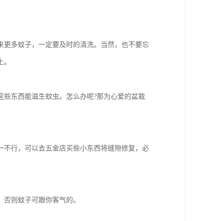
来更多蚊子，一定要及时的清洗。当然，也不要忘
上。
这些东西能滋生蚊虫。怎么办呢?那为心爱的盆栽
一不行，可以去五金店买些小东西将缝隙修复，必
，否则蚊子可跟你客气的。