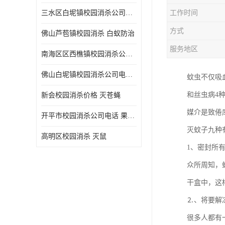
三水区白坭镇校园消杀公司电话 消杀记录表
工作时间
方式
佛山芦苞镇校园消杀 白蚁防治
服务地区
南海区区西樵镇校园消杀公司 害虫防治
佛山白坭镇校园消杀公司电话 除四害
蚊虫不仅吸
和丝虫病4
新会校园消杀价格 灭苍蝇
媒介是致倦
开平市校园消杀公司电话 果蝇防治
灭蚊子九种
高明区校园消杀 灭鼠
1、密封所
众所周知，
干盒中，这
⒉、将要解
很多人都有