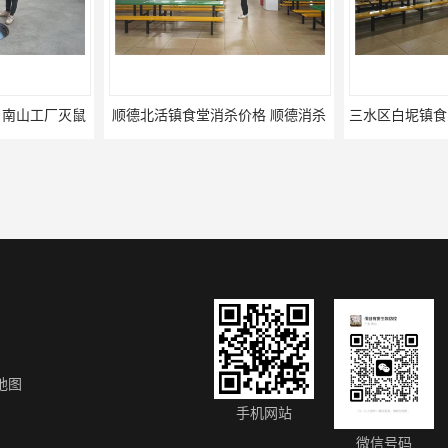
杀价格 顺德消杀
三水区白坭镇食堂消杀价格 狮山工厂灭鼠云
地图
咸宁白蚁防治公司_卫宁白蚁防治所_咸宁灭白蚁公司
咸宁灭鼠公司_卫宁杀虫公司_灭蟑螂_灭蚊蝇_灭跳蚤_除四害
江门开平食堂消
手机网站
微信号码