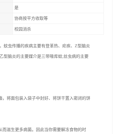
是
协商按平方收取等
校园消杀
。蚊虫传播的疾病主要有登革热、疟疾、Z型脑炎
；乙型脑炎的主要媒介是三带喙库蚊;丝虫病的主要
箱，将面包装入袋子中封好、将饼干置入密闭的饼
从而滋生更多病菌。因此当你需要解冻食物的时