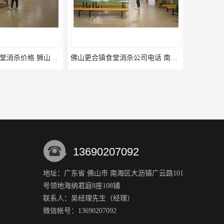
佛山更合镇食堂消杀公司电话 南海消杀
13690207092
地址：广东省 佛山市 南海区大沥镇广云路101
号领地海纳君庭8座108铺
杀公司 蓬江区消杀
高明区杨和镇食堂消杀电话 狮山食堂灭鼠
联系人：吴经理
先生
（经理）
微信帐号：13690207092