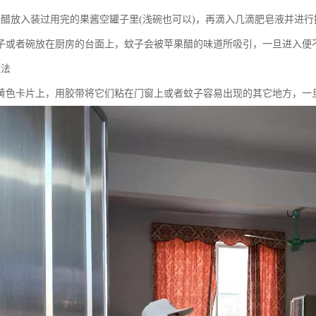
果醋放入装过用完的果酱空罐子里(浅碗也可以)，再滴入几滴肥皂液并进
子或者碗放在厨房的台面上，蚊子会被苹果醋的味道所吸引，一旦进入便
蚊法
黄色卡片上，用胶带将它们粘在门窗上或者蚊子容易出现的其它地方，一