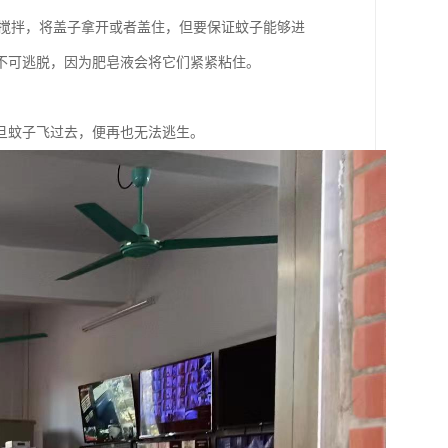
行搅拌，将盖子拿开或者盖住，但要保证蚊子能够进
不可逃脱，因为肥皂液会将它们紧紧粘住。
旦蚊子飞过去，便再也无法逃生。