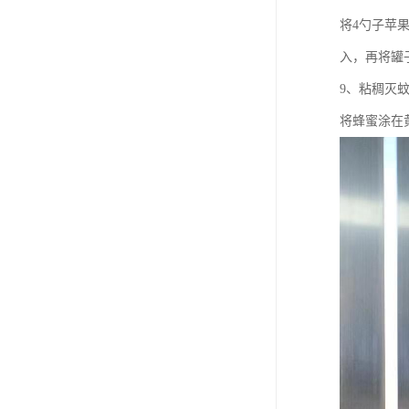
将4勺子苹
入，再将罐
9、粘稠灭
将蜂蜜涂在