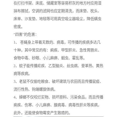
在打扫书架、床底、储藏室等容易积灰的地方时应用湿
抹布擦拭，空调的滤网也应定期清洗，而床垫、枕头、
床单、沙发垫、地毯等可用真空吸尘器吸尘，降低螨虫
密度。
“四害”的危害：
1、 苍蝇身上带着无数的、病毒，可传播的疾病多达几
十种，其中常见的有：痢疾、甲型肝炎、急性胃肠炎、
食物中毒、砂眼、小儿麻痹、蛔虫、霍乱等。
2、蚊子能传播疟疾、乙型脑炎、丝虫病、登革热、黄热
病等疾病。
3、老鼠不仅偷吃粮食、破坏建筑与农田而且传播鼠疫、
流行性热、钩端螺旋体病。
4、蟑螂不仅咬烂实物、损坏原料、污染食品，而且传播
痢疾、伤寒、小儿麻痹、腺病毒、病毒性肝炎等疾病，
此外，还能使食物霉变产生致癌的。