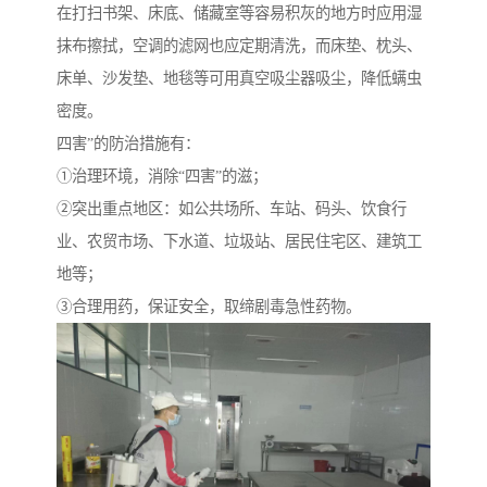
在打扫书架、床底、储藏室等容易积灰的地方时应用湿
抹布擦拭，空调的滤网也应定期清洗，而床垫、枕头、
床单、沙发垫、地毯等可用真空吸尘器吸尘，降低螨虫
密度。
四害”的防治措施有：
①治理环境，消除“四害”的滋；
②突出重点地区：如公共场所、车站、码头、饮食行
业、农贸市场、下水道、垃圾站、居民住宅区、建筑工
地等；
③合理用药，保证安全，取缔剧毒急性药物。