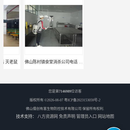
佛山陈村镇食堂消杀公司电话 陈村食堂灭鼠
佛山南山镇食堂消杀 南山工厂灭鼠
您是第
7146989
位访客
版权所有 ©2026-08-07
粤ICP备2023153059号-2
佛山儒创有害生物防控技术有限公司
保留所有权利.
技术支持：
八方资源网
免责声明
管理员入口
网站地图