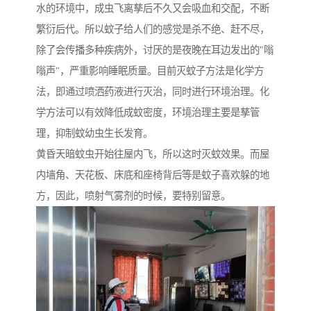
水的环境中，成虫飞离孳后不久又会吸血和交配，不断
繁衍后代。所以蚊子给人们的感觉是杀不绝、赶不尽，
除了会传播多种疾病外，讨厌的是夜晚在耳边发出的"嗡
嗡声"，严重影响睡眠质量。目前灭蚊子方法是化学方
法，即通过喷洒药液进行灭治，同时进行环境治理。化
学方法可以有效降低成蚊密度，环境治理主要是孳管
理，抑制蚊幼虫生长发育。
黄昏天暗蚊虫开始往屋内飞，所以这时灭蚊效果。而屋
内墙角、天花板、床底和座椅背后等是蚊子喜欢躲的地
方，因此，喷射气雾剂的时候，要特别留意。