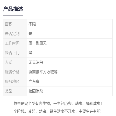
产品描述
面积
不限
是否定制
是
工作时间
周一到周天
是否上门
是
方式
无毒消除
服务价格
协商按平方收取等
服务地区
广东省
类型
校园消杀
蚊虫是完全型有害生物，一生经历卵、幼虫、蛹和成虫4
个阶段。其卵、幼虫、蛹生活离不开水，主要生在有积