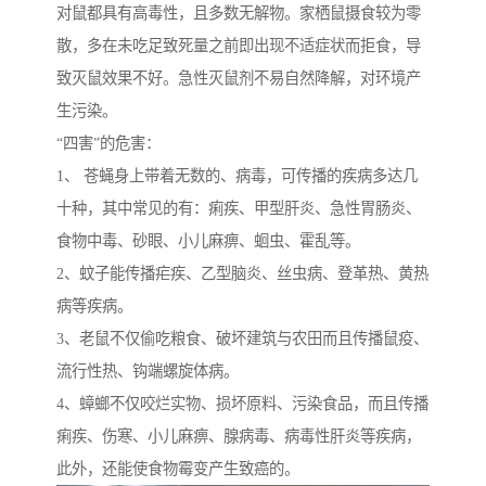
对鼠都具有高毒性，且多数无解物。家栖鼠摄食较为零
散，多在未吃足致死量之前即出现不适症状而拒食，导
致灭鼠效果不好。急性灭鼠剂不易自然降解，对环境产
生污染。
“四害”的危害：
1、 苍蝇身上带着无数的、病毒，可传播的疾病多达几
十种，其中常见的有：痢疾、甲型肝炎、急性胃肠炎、
食物中毒、砂眼、小儿麻痹、蛔虫、霍乱等。
2、蚊子能传播疟疾、乙型脑炎、丝虫病、登革热、黄热
病等疾病。
3、老鼠不仅偷吃粮食、破坏建筑与农田而且传播鼠疫、
流行性热、钩端螺旋体病。
4、蟑螂不仅咬烂实物、损坏原料、污染食品，而且传播
痢疾、伤寒、小儿麻痹、腺病毒、病毒性肝炎等疾病，
此外，还能使食物霉变产生致癌的。