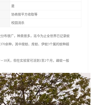
是
协商按平方收取等
校园消杀
类群。蚊分布很广，种类很多，迄今为止全世界已记录蚊
现370余种，其中按蚊、库蚊、伊蚊3个属的蚊种超
10天，但在实验室可活到1至2个月，雌蚊一般