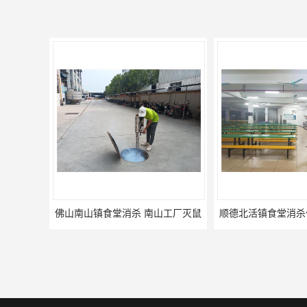
杀 南山工厂灭鼠
顺德北活镇食堂消杀价格 顺德消杀