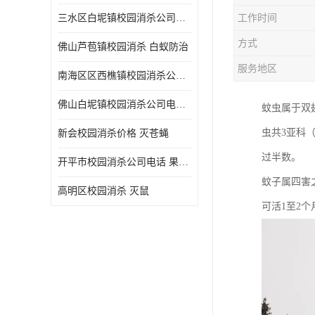
三水区白坭镇校园消杀公司电话 消杀记录表
工作时间
方式
佛山芦苞镇校园消杀 白蚁防治
服务地区
南海区区西樵镇校园消杀公司 害虫防治
佛山白坭镇校园消杀公司电话 除四害
蚊虫属于双翅
虫共3亚科
新会校园消杀价格 灭苍蝇
过半数。
开平市校园消杀公司电话 果蝇防治
蚊子属四害
高明区校园消杀 灭鼠
可活1至2