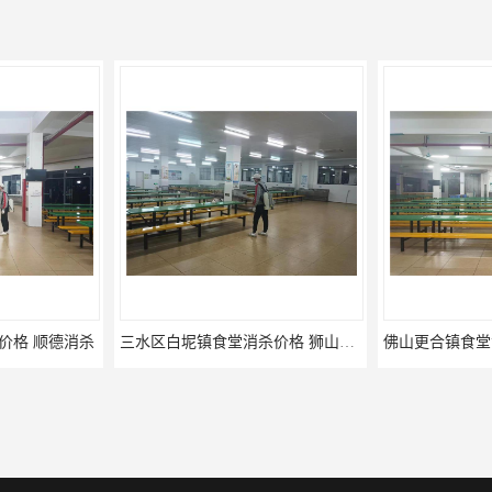
三水区白坭镇食堂消杀价格 狮山工厂灭鼠云
佛山更合镇食堂消杀公司电话 南海消杀