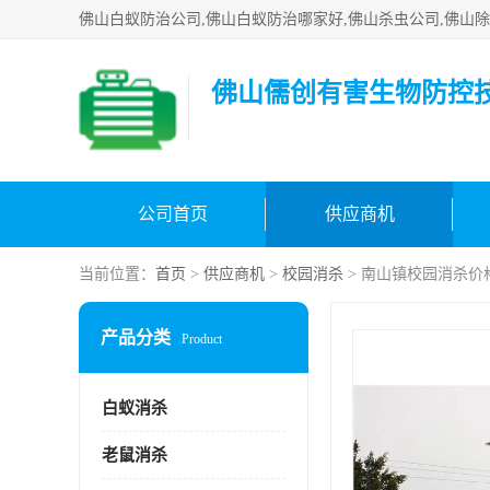
佛山儒创有害生物防控
公司首页
供应商机
当前位置：
首页
>
供应商机
>
校园消杀
> 南山镇校园消杀价
产品分类
Product
白蚁消杀
老鼠消杀