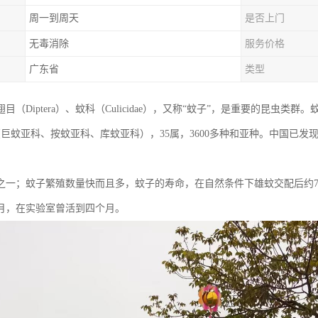
周一到周天
是否上门
无毒消除
服务价格
广东省
类型
目（Diptera）、蚊科（Culicidae），又称“蚊子”，是重要的昆虫
（巨蚊亚科、按蚊亚科、库蚊亚科），35属，3600多种和亚种。中国已发
之一；蚊子繁殖数量快而且多，蚊子的寿命，在自然条件下雄蚊交配后约7－
个月，在实验室曾活到四个月。