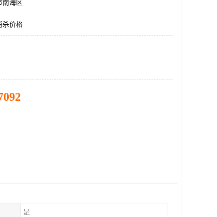
市南海区
消杀价格
7092
是