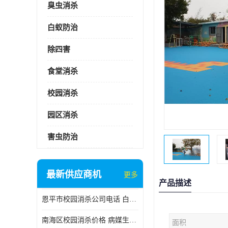
臭虫消杀
白蚁防治
除四害
食堂消杀
校园消杀
园区消杀
害虫防治
最新供应商机
更多
产品描述
恩平市校园消杀公司电话 白蚁工程
南海区校园消杀价格 病媒生物防治
面积