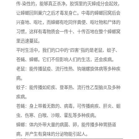
传-染性的，能够真正杀净。胶饵里的灭蟑成分会起效，
让蟑螂回到巢穴之后才毒发身亡。中毒的蟑螂回窝后会
兴奋地、呕吐，而蟑螂有吃同伴粪便、呕吐物和尸体的
习惯，这样有毒物质会一传十、十传百地在整个蟑螂窝
里迅速蔓延。
平时生活中，我们的口中的“四害”指的是老鼠、蚊子、
苍蝇、蟑螂。它们不但影响人们的生活，还会疾病。
老鼠：能传播鼠疫、流行性热、钩端螺旋体病等多种疾
病。
蚊子：能传播如疟疾、登革热、流行性乙型脑炎及多种
疾病。
苍蝇：身上带着无数的、病毒，可传播痢疾、肝炎、蛔
虫、伤寒、白喉、沙眼、霍乱等多种疾病。
蟑螂：体内外带大量的病菌、卵，能传播多种胃肠道
病，并产生有臭味的分泌物能引起人。