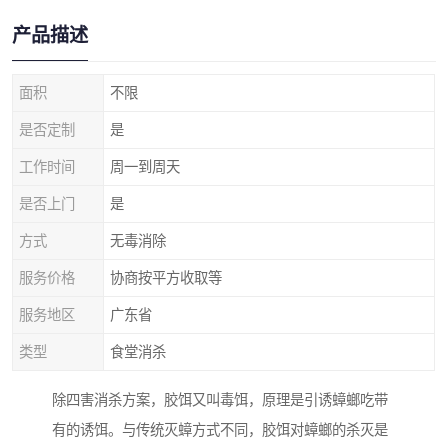
产品描述
面积
不限
是否定制
是
工作时间
周一到周天
是否上门
是
方式
无毒消除
服务价格
协商按平方收取等
服务地区
广东省
类型
食堂消杀
除四害消杀方案，胶饵又叫毒饵，原理是引诱蟑螂吃带
有的诱饵。与传统灭蟑方式不同，胶饵对蟑螂的杀灭是