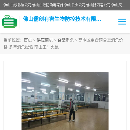
佛山白蚁防治公司,佛山白蚁防治哪家好,佛山杀虫公司,佛山除四害公司,佛山灭白蚁公司,佛山白蚁防治佛山儒创有害生物防治有限公司是一家佛山杀虫公司、佛山除四害公司、佛山灭白蚁公司、佛山白蚁防治公司，让您远离虫害困扰。要问佛山白蚁防治哪家好？佛山儒创有害生物防治有限公司全佛山、广州，正规公司，上门勘查，可靠，售后有保障。
佛山儒创有害生物防控技术有限公司
当前位置：
首页
>
供应商机
>
食堂消杀
> 高明区更合镇食堂消杀价
格 多年消杀经验 南山工厂灭鼠
白蚁消杀
老鼠消杀
臭虫消杀
白蚁防治
除四害
食堂消杀
校园消杀
园区消杀
害虫防治