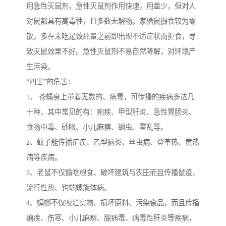
用急性灭鼠剂，急性灭鼠剂作用快速，用量少，但对人
对鼠都具有高毒性，且多数无解物。家栖鼠摄食较为零
散，多在未吃足致死量之前即出现不适症状而拒食，导
致灭鼠效果不好。急性灭鼠剂不易自然降解，对环境产
生污染。
“四害”的危害：
1、 苍蝇身上带着无数的、病毒，可传播的疾病多达几
十种，其中常见的有：痢疾、甲型肝炎、急性胃肠炎、
食物中毒、砂眼、小儿麻痹、蛔虫、霍乱等。
2、蚊子能传播疟疾、乙型脑炎、丝虫病、登革热、黄热
病等疾病。
3、老鼠不仅偷吃粮食、破坏建筑与农田而且传播鼠疫、
流行性热、钩端螺旋体病。
4、蟑螂不仅咬烂实物、损坏原料、污染食品，而且传播
痢疾、伤寒、小儿麻痹、腺病毒、病毒性肝炎等疾病，