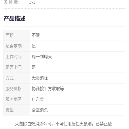
阅 读 量：
373
产品描述
面积
不限
是否定制
是
工作时间
周一到周天
是否上门
是
方式
无毒消除
服务价格
协商按平方收取等
服务地区
广东省
类型
食堂消杀
灭鼠除白蚁消杀公司，不可使用急性灭鼠剂，已禁止使